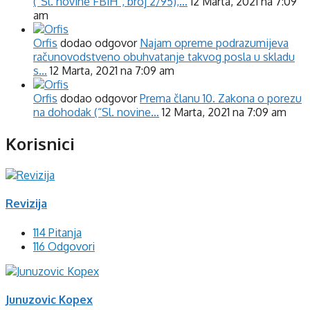
(“Sl. novine FBiH”, broj 2/95),…
12 Marta, 2021 na 7:09
am
Orfis
dodao odgovor
Najam opreme podrazumijeva
računovodstveno obuhvatanje takvog posla u skladu
s…
12 Marta, 2021 na 7:09 am
Orfis
dodao odgovor
Prema članu 10. Zakona o porezu
na dohodak (“Sl. novine…
12 Marta, 2021 na 7:09 am
Korisnici
Revizija
114 Pitanja
116 Odgovori
Junuzovic Kopex