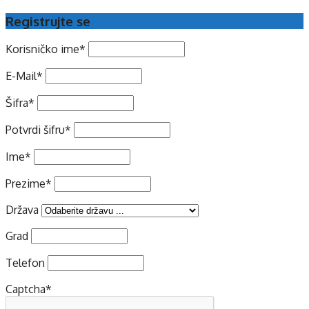
Registrujte se
Korisničko ime
*
E-Mail
*
Šifra
*
Potvrdi šifru
*
Ime
*
Prezime
*
Država
Grad
Telefon
Captcha
*