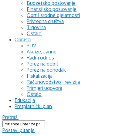
Budzetsko poslovanje
Finansijsko poslovanje
Obrt i srodne djelatnosti
Privredna društva
Trgovina
Ostalo
Obrasci
PDV
Akcize, carine
Radni odnos
Porez na dobit
Porez na dohodak
Fiskalizacija
Računovodstvo i revizija
Primjeri ugovora
Ostalo
Edukacija
Pretplatnički plan
Pretraži
Postavi pitanje