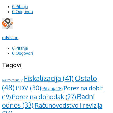
0 Pitanja
0 Odgovori
edvision
0 Pitanja
0 Odgovori
Tagovi
Ostalo
Fiskalizacija
(41)
Akcize, carine
(2)
(48)
PDV
(30)
Porez na dobit
Pitanja
(8)
Radni
Porez na dohodak
(27)
(19)
odnos
(33)
Računovodstvo i revizija