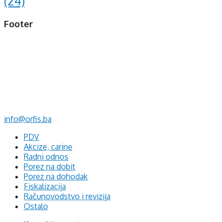
(24)
Footer
d.o.o. za računovodstvo, finansije i savjetovanje
Mehmeda Ahmedbegovića bb
75320 Gračanica
+387 35 703 760
+387 35 707 097
info@orfis.ba
PDV
Akcize, carine
Radni odnos
Porez na dobit
Porez na dohodak
Fiskalizacija
Računovodstvo i revizija
Ostalo