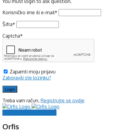
You must login to ask question.
Korisničko ime ili e-mail
*
Šifra
*
Captcha
*
Zapamti moju prijavu
Zaboravili ste lozinku?
Treba vam račun,
Registrujte se ovdje
Prijavite se
Registrujte se
Orfis