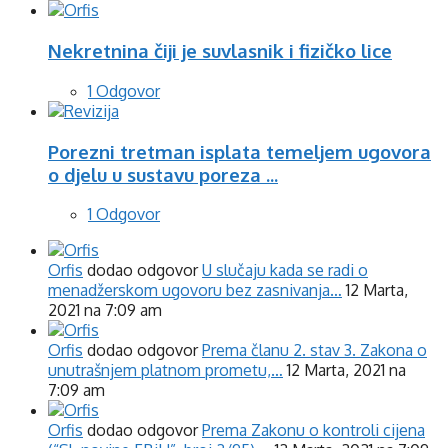
Nekretnina čiji je suvlasnik i fizičko lice
1 Odgovor
Porezni tretman isplata temeljem ugovora
o djelu u sustavu poreza ...
1 Odgovor
Orfis
dodao odgovor
U slučaju kada se radi o
menadžerskom ugovoru bez zasnivanja…
12 Marta,
2021 na 7:09 am
Orfis
dodao odgovor
Prema članu 2. stav 3. Zakona o
unutrašnjem platnom prometu,…
12 Marta, 2021 na
7:09 am
Orfis
dodao odgovor
Prema Zakonu o kontroli cijena