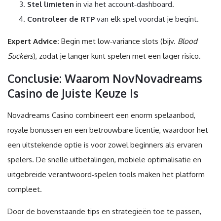
Stel limieten
in via het account‑dashboard.
Controleer de RTP
van elk spel voordat je begint.
Expert Advice:
Begin met low‑variance slots (bijv.
Blood
Suckers
), zodat je langer kunt spelen met een lager risico.
Conclusie: Waarom NovNovadreams
Casino de Juiste Keuze Is
Novadreams Casino combineert een enorm spelaanbod,
royale bonussen en een betrouwbare licentie, waardoor het
een uitstekende optie is voor zowel beginners als ervaren
spelers. De snelle uitbetalingen, mobiele optimalisatie en
uitgebreide verantwoord‑spelen tools maken het platform
compleet.
Door de bovenstaande tips en strategieën toe te passen,