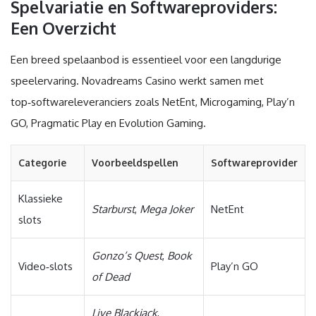
Spelvariatie en Softwareproviders:
Een Overzicht
Een breed spelaanbod is essentieel voor een langdurige
speelervaring. Novadreams Casino werkt samen met
top‑softwareleveranciers zoals NetEnt, Microgaming, Play’n
GO, Pragmatic Play en Evolution Gaming.
Categorie
Voorbeeldspellen
Softwareprovider
Klassieke
Starburst
,
Mega Joker
NetEnt
slots
Gonzo’s Quest
,
Book
Video‑slots
Play’n GO
of Dead
Live Blackjack
,