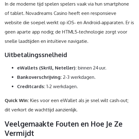
In de moderne tijd spelen spelers vaak via hun smartphone
of tablet. Novadreams Casino heeft een responsieve
website die soepel werkt op iOS‑ en Android‑apparaten. Er is
geen aparte app nodig; de HTML5‑technologie zorgt voor
snelle laadtijden en intuïtieve navigatie.
Uitbetalingssnelheid
eWallets (Skrill, Neteller):
binnen 24 uur.
Bankoverschrijving:
2‑3 werkdagen.
Creditcards:
1‑2 werkdagen.
Quick Win:
Kies voor een eWallet als je snel wilt cash‑out;
dit verkort de wachttijd aanzienlijk.
Veelgemaakte Fouten en Hoe Je Ze
Vermijdt