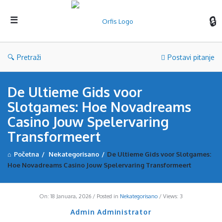
Orf
Pretraži
Postavi pitanje
De Ultieme Gids voor
Slotgames: Hoe Novadreams
Casino Jouw Spelervaring
Transformeert
Početna
/
Nekategorisano
/
De Ultieme Gids voor Slotgames:
Hoe Novadreams Casino Jouw Spelervaring Transformeert
On:
18 Januara, 2026
Posted in
Nekategorisano
Views: 3
Admin Administrator