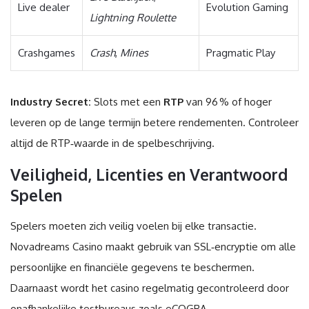
Live dealer
Evolution Gaming
Lightning Roulette
Crashgames
Crash
,
Mines
Pragmatic Play
Industry Secret:
Slots met een
RTP
van 96 % of hoger
leveren op de lange termijn betere rendementen. Controleer
altijd de RTP‑waarde in de spelbeschrijving.
Veiligheid, Licenties en Verantwoord
Spelen
Spelers moeten zich veilig voelen bij elke transactie.
Novadreams Casino maakt gebruik van SSL‑encryptie om alle
persoonlijke en financiële gegevens te beschermen.
Daarnaast wordt het casino regelmatig gecontroleerd door
onafhankelijke testbureaus zoals eCOGRA.