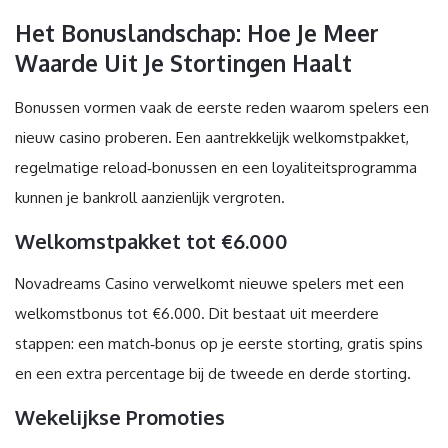
Het Bonuslandschap: Hoe Je Meer
Waarde Uit Je Stortingen Haalt
Bonussen vormen vaak de eerste reden waarom spelers een
nieuw casino proberen. Een aantrekkelijk welkomstpakket,
regelmatige reload‑bonussen en een loyaliteitsprogramma
kunnen je bankroll aanzienlijk vergroten.
Welkomstpakket tot €6.000
Novadreams Casino verwelkomt nieuwe spelers met een
welkomstbonus tot €6.000. Dit bestaat uit meerdere
stappen: een match‑bonus op je eerste storting, gratis spins
en een extra percentage bij de tweede en derde storting.
Wekelijkse Promoties