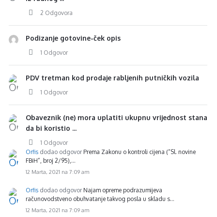
2 Odgovora
Podizanje gotovine-ček opis
1 Odgovor
PDV tretman kod prodaje rabljenih putničkih vozila
1 Odgovor
Obaveznik (ne) mora uplatiti ukupnu vrijednost stana
da bi koristio ...
1 Odgovor
Orfis
dodao odgovor
Prema Zakonu o kontroli cijena (“Sl. novine
FBiH”, broj 2/95),…
12 Marta, 2021 na 7:09 am
Orfis
dodao odgovor
Najam opreme podrazumijeva
računovodstveno obuhvatanje takvog posla u skladu s…
12 Marta, 2021 na 7:09 am