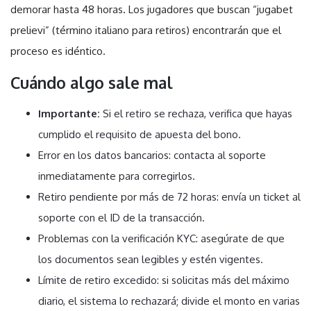
demorar hasta 48 horas. Los jugadores que buscan “jugabet
prelievi” (término italiano para retiros) encontrarán que el
proceso es idéntico.
Cuándo algo sale mal
Importante:
Si el retiro se rechaza, verifica que hayas
cumplido el requisito de apuesta del bono.
Error en los datos bancarios: contacta al soporte
inmediatamente para corregirlos.
Retiro pendiente por más de 72 horas: envía un ticket al
soporte con el ID de la transacción.
Problemas con la verificación KYC: asegúrate de que
los documentos sean legibles y estén vigentes.
Límite de retiro excedido: si solicitas más del máximo
diario, el sistema lo rechazará; divide el monto en varias