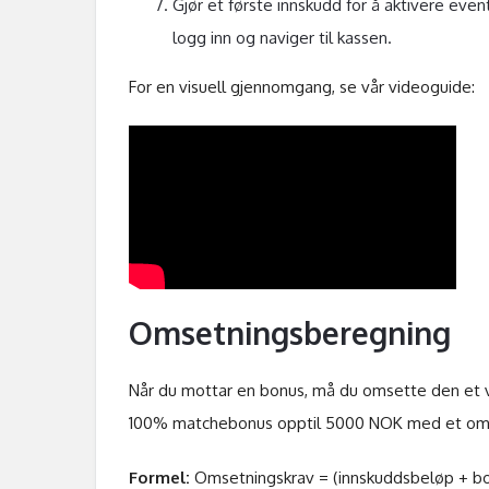
Gjør et første innskudd for å aktivere ev
logg inn og naviger til kassen.
For en visuell gjennomgang, se vår videoguide:
Omsetningsberegning
Når du mottar en bonus, må du omsette den et vis
100% matchebonus opptil 5000 NOK med et omse
Formel:
Omsetningskrav = (innskuddsbeløp + bo