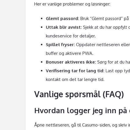
Her er vanlige problemer og løsninger:
Glemt passord:
Bruk “Glemt passord” på c
Uttak blir avvist:
Sjekk at du har oppfylt
kundeservice for detaljer.
Spillet fryser:
Oppdater nettleseren eller
buffer og aktivere PWA.
Bonuser aktiveres ikke:
Sørg for at du h
Verifisering tar for lang tid:
Last opp tyd
kontakt om det tar lengre tid.
Vanlige spørsmål (FAQ)
Hvordan logger jeg inn på
Åpne nettleseren, gå til Casumo-siden, og skriv 