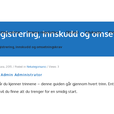
s
s
egistrering, innskudd og oms
lting centar
Pravna regulativa
Obrasci
Edukacija
Pre
igation
istrering, innskudd og omsetningskrav
uara, 2015
Posted in
Nekategorisano
Views: 3
Admin Administrator
år du kjenner trinnene – denne guiden går gjennom hvert trinn. En
il du finne alt du trenger for en smidig start.