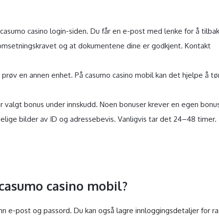
asumo casino login-siden. Du får en e-post med lenke for å tilbake
 omsetningskravet og at dokumentene dine er godkjent. Kontakt
 prøv en annen enhet. På casumo casino mobil kan det hjelpe å 
ar valgt bonus under innskudd. Noen bonuser krever en egen bonu
elige bilder av ID og adressebevis. Vanligvis tar det 24–48 timer.
 casumo casino mobil?
inn e-post og passord. Du kan også lagre innloggingsdetaljer for r