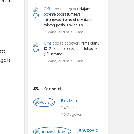
l áll a
Orfis
dodao odgovor
Najam
opreme podrazumijeva
računovodstveno obuhvatanje
takvog posla u skladu s…
12 Marta, 2021 na 7:09 am
Orfis
dodao odgovor
Prema članu
10. Zakona o porezu na dohodak
att
(“Sl. novine…
ége is
12 Marta, 2021 na 7:09 am
Korisnici
Revizija
114 Pitanja
116 Odgovori
Junuzovic