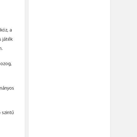
köz, a
s játék
n.
mozog,
ományos
 szintű