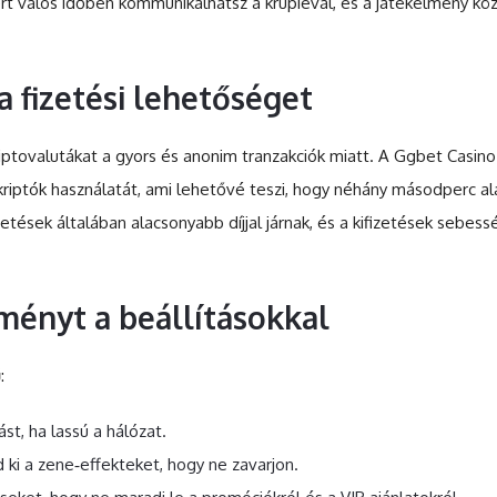
t valós időben kommunikálhatsz a krupiéval, és a játékélmény köze
a fizetési lehetőséget
iptovalutákat a gyors és anonim tranzakciók miatt. A Ggbet Casino
riptók használatát, ami lehetővé teszi, hogy néhány másodperc al
tések általában alacsonyabb díjjal járnak, és a kifizetések sebess
lményt a beállításokkal
:
st, ha lassú a hálózat.
 ki a zene‑effekteket, hogy ne zavarjon.