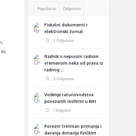
Popularno
Odgovori
Fiskalni dokumenti i
elektronski žurnal
2 Odgovora
n.
 és
Radnik s nepunim radnim
vremenom neka od prava iz
radnog ...
2 Odgovora
Vođenje računovodstva
povezanih inofirmi u BiH
1 Odgovor
Porezni tretman primanja i
davanja donacija fizičkim