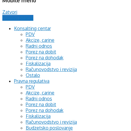
Mobile menu
Zatvori
Postavi pitanje
Konsalting centar
PDV
Akcize, carine
Radni odnos
Porez na dobit
Porez na dohodak
Fiskalizacija
Računovodstvo i revizija
Ostalo
Pravna regulativa
PDV
Akcize, carine
Radni odnos
Porez na dobit
Porez na dohodak
Fiskalizacija
Računovodstvo i revizija
Budzetsko poslovanje