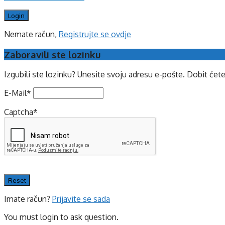
Nemate račun,
Registrujte se ovdje
Zaboravili ste lozinku
Izgubili ste lozinku? Unesite svoju adresu e-pošte. Dobit ćet
E-Mail
*
Captcha
*
Imate račun?
Prijavite se sada
You must login to ask question.