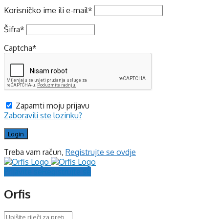
Korisničko ime ili e-mail
*
Šifra
*
Captcha
*
Zapamti moju prijavu
Zaboravili ste lozinku?
Treba vam račun,
Registrujte se ovdje
Prijavite se
Registrujte se
Orfis