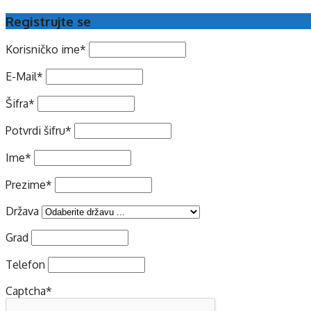
Registrujte se
Korisničko ime
*
E-Mail
*
Šifra
*
Potvrdi šifru
*
Ime
*
Prezime
*
Država
Grad
Telefon
Captcha
*