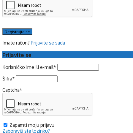
Imate račun?
Prijavite se sada
Prijavite se
Korisničko ime ili e-mail
*
Šifra
*
Captcha
*
Zapamti moju prijavu
Zaboravili ste lozinku?