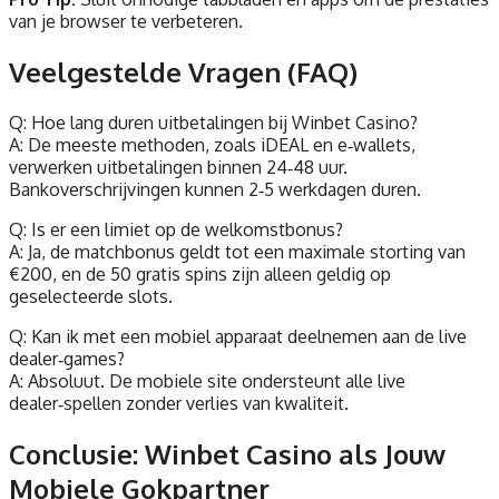
van je browser te verbeteren.
Veelgestelde Vragen (FAQ)
Q: Hoe lang duren uitbetalingen bij Winbet Casino?
A: De meeste methoden, zoals iDEAL en e‑wallets,
verwerken uitbetalingen binnen 24‑48 uur.
Bankoverschrijvingen kunnen 2‑5 werkdagen duren.
Q: Is er een limiet op de welkomstbonus?
A: Ja, de matchbonus geldt tot een maximale storting van
€200, en de 50 gratis spins zijn alleen geldig op
geselecteerde slots.
Q: Kan ik met een mobiel apparaat deelnemen aan de live
dealer‑games?
A: Absoluut. De mobiele site ondersteunt alle live
dealer‑spellen zonder verlies van kwaliteit.
Conclusie: Winbet Casino als Jouw
Mobiele Gokpartner