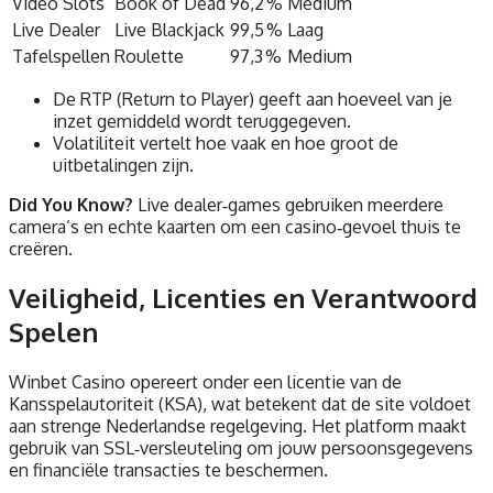
Video Slots
Book of Dead
96,2 %
Medium
Live Dealer
Live Blackjack
99,5 %
Laag
Tafelspellen
Roulette
97,3 %
Medium
De RTP (Return to Player) geeft aan hoeveel van je
inzet gemiddeld wordt teruggegeven.
Volatiliteit vertelt hoe vaak en hoe groot de
uitbetalingen zijn.
Did You Know?
Live dealer‑games gebruiken meerdere
camera’s en echte kaarten om een casino‑gevoel thuis te
creëren.
Veiligheid, Licenties en Verantwoord
Spelen
Winbet Casino opereert onder een licentie van de
Kansspelautoriteit (KSA), wat betekent dat de site voldoet
aan strenge Nederlandse regelgeving. Het platform maakt
gebruik van SSL‑versleuteling om jouw persoonsgegevens
en financiële transacties te beschermen.