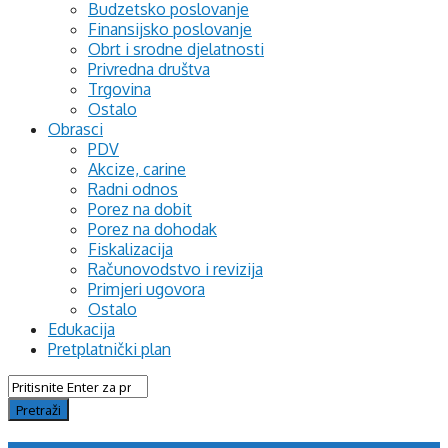
Budzetsko poslovanje
Finansijsko poslovanje
Obrt i srodne djelatnosti
Privredna društva
Trgovina
Ostalo
Obrasci
PDV
Akcize, carine
Radni odnos
Porez na dobit
Porez na dohodak
Fiskalizacija
Računovodstvo i revizija
Primjeri ugovora
Ostalo
Edukacija
Pretplatnički plan