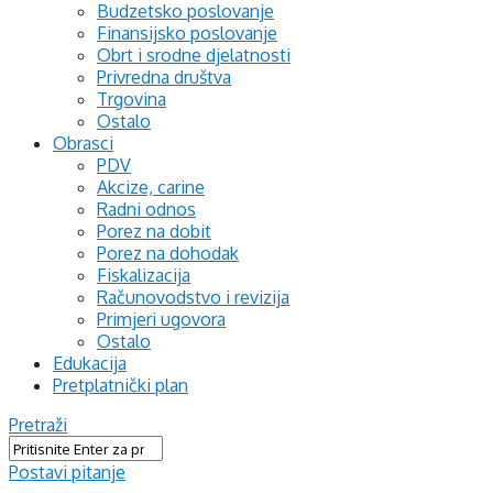
Budzetsko poslovanje
Finansijsko poslovanje
Obrt i srodne djelatnosti
Privredna društva
Trgovina
Ostalo
Obrasci
PDV
Akcize, carine
Radni odnos
Porez na dobit
Porez na dohodak
Fiskalizacija
Računovodstvo i revizija
Primjeri ugovora
Ostalo
Edukacija
Pretplatnički plan
Pretraži
Postavi pitanje