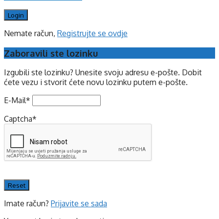
Nemate račun,
Registrujte se ovdje
Zaboravili ste lozinku
Izgubili ste lozinku? Unesite svoju adresu e-pošte. Dobit
ćete vezu i stvorit ćete novu lozinku putem e-pošte.
E-Mail
*
Captcha
*
Imate račun?
Prijavite se sada