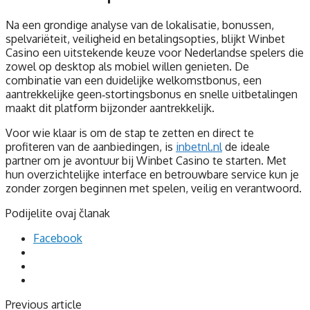
Na een grondige analyse van de lokalisatie, bonussen,
spelvariëteit, veiligheid en betalingsopties, blijkt Winbet
Casino een uitstekende keuze voor Nederlandse spelers die
zowel op desktop als mobiel willen genieten. De
combinatie van een duidelijke welkomstbonus, een
aantrekkelijke geen‑stortingsbonus en snelle uitbetalingen
maakt dit platform bijzonder aantrekkelijk.
Voor wie klaar is om de stap te zetten en direct te
profiteren van de aanbiedingen, is
inbetnl.nl
de ideale
partner om je avontuur bij Winbet Casino te starten. Met
hun overzichtelijke interface en betrouwbare service kun je
zonder zorgen beginnen met spelen, veilig en verantwoord.
Podijelite ovaj članak
Facebook
Previous article