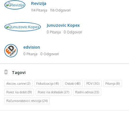
Revizija
114 Pitanja
116 Odgovori
Junuzovic Kopex
0 Pitanja
0 Odgovori
edvision
0 Pitanja
0 Odgovori
Tagovi
Akcize, carine
(2)
Fiskalizacija
(41)
Ostalo
(48)
PDV
(30)
Pitanja
(8)
Porez na dobit
(19)
Porez na dohodak
(27)
Radni odnos
(33)
Računovodstvo i revizija
(24)
Footer
d.o.o. za računovodstvo, finansije i savjetovanje