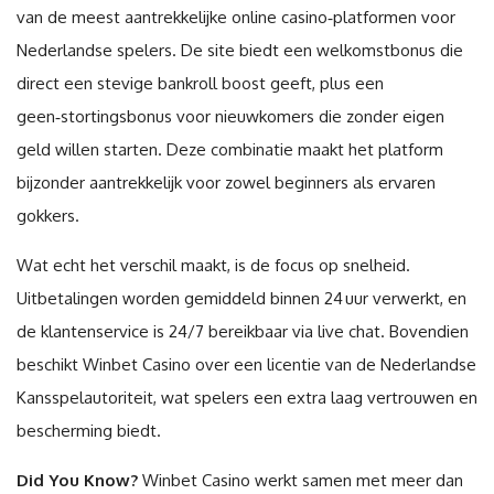
van de meest aantrekkelijke online casino‑platformen voor
Nederlandse spelers. De site biedt een welkomstbonus die
direct een stevige bankroll boost geeft, plus een
geen‑stortingsbonus voor nieuwkomers die zonder eigen
geld willen starten. Deze combinatie maakt het platform
bijzonder aantrekkelijk voor zowel beginners als ervaren
gokkers.
Wat echt het verschil maakt, is de focus op snelheid.
Uitbetalingen worden gemiddeld binnen 24 uur verwerkt, en
de klantenservice is 24/7 bereikbaar via live chat. Bovendien
beschikt Winbet Casino over een licentie van de Nederlandse
Kansspelautoriteit, wat spelers een extra laag vertrouwen en
bescherming biedt.
Did You Know?
Winbet Casino werkt samen met meer dan