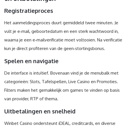
Registratieproces
Het aanmeldingsproces duurt gemiddeld twee minuten. Je
vult je e‑mail, geboortedatum en een sterk wachtwoord in,
waarna je een e‑mailverificatie moet voltooien. Na verificatie
kun je direct profiteren van de geen‑stortingsbonus.
Spelen en navigatie
De interface is intuïtief. Bovenaan vind je de menubalk met
categorieën: Slots, Tafelspellen, Live Casino en Promoties.
Filters maken het gemakkelijk om games te vinden op basis
van provider, RTP of thema.
Uitbetalingen en snelheid
Winbet Casino ondersteunt iDEAL, creditcards, en diverse