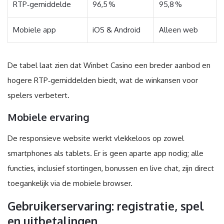
RTP‑gemiddelde
96,5 %
95,8 %
Mobiele app
iOS & Android
Alleen web
De tabel laat zien dat Winbet Casino een breder aanbod en
hogere RTP‑gemiddelden biedt, wat de winkansen voor
spelers verbetert.
Mobiele ervaring
De responsieve website werkt vlekkeloos op zowel
smartphones als tablets. Er is geen aparte app nodig; alle
functies, inclusief stortingen, bonussen en live chat, zijn direct
toegankelijk via de mobiele browser.
Gebruikerservaring: registratie, spel
en uitbetalingen