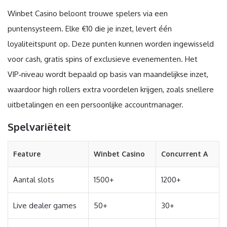
Winbet Casino beloont trouwe spelers via een
puntensysteem. Elke €10 die je inzet, levert één
loyaliteitspunt op. Deze punten kunnen worden ingewisseld
voor cash, gratis spins of exclusieve evenementen. Het
VIP‑niveau wordt bepaald op basis van maandelijkse inzet,
waardoor high rollers extra voordelen krijgen, zoals snellere
uitbetalingen en een persoonlijke accountmanager.
Spelvariëteit
Feature
Winbet Casino
Concurrent A
Aantal slots
1500+
1200+
Live dealer games
50+
30+