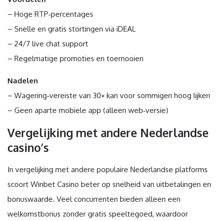
– Hoge RTP‑percentages
– Snelle en gratis stortingen via iDEAL
– 24/7 live chat support
– Regelmatige promoties en toernooien
Nadelen
– Wagering‑vereiste van 30× kan voor sommigen hoog lijken
– Geen aparte mobiele app (alleen web‑versie)
Vergelijking met andere Nederlandse
casino’s
In vergelijking met andere populaire Nederlandse platforms
scoort Winbet Casino beter op snelheid van uitbetalingen en
bonuswaarde. Veel concurrenten bieden alleen een
welkomstbonus zonder gratis speeltegoed, waardoor