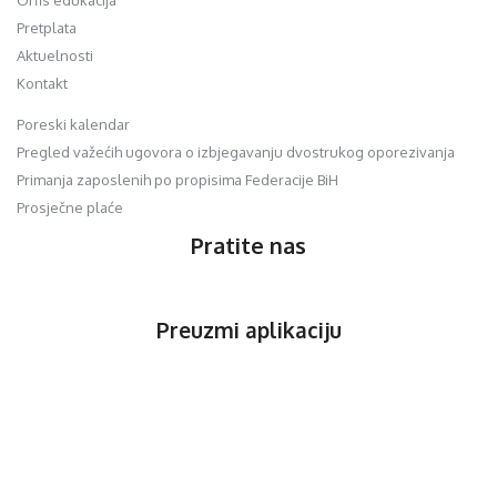
Orfis edukacija
Pretplata
Aktuelnosti
Kontakt
Poreski kalendar
Pregled važećih ugovora o izbjegavanju dvostrukog oporezivanja
Primanja zaposlenih po propisima Federacije BiH
Prosječne plaće
Pratite nas
Preuzmi aplikaciju