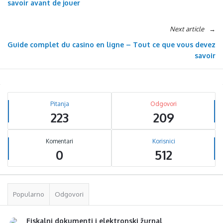
savoir avant de jouer
Next article
Guide complet du casino en ligne – Tout ce que vous devez
savoir
Sidebar
Stats
Pitanja
Odgovori
223
209
Komentari
Korisnici
0
512
Popularno
Odgovori
Fiskalni dokumenti i elektronski žurnal