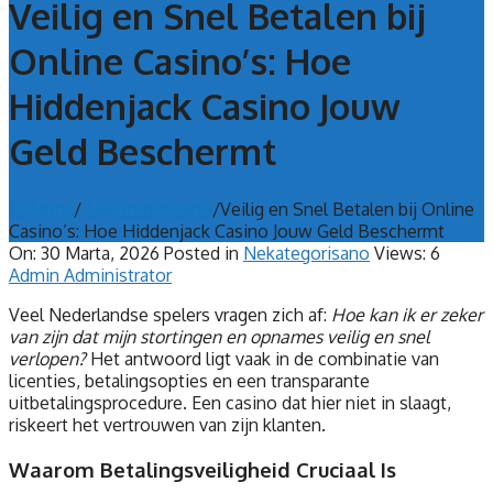
Veilig en Snel Betalen bij
Online Casino’s: Hoe
Hiddenjack Casino Jouw
Geld Beschermt
Početna
/
Nekategorisano
/
Veilig en Snel Betalen bij Online
Casino’s: Hoe Hiddenjack Casino Jouw Geld Beschermt
On:
30 Marta, 2026
Posted in
Nekategorisano
Views: 6
Admin Administrator
Veel Nederlandse spelers vragen zich af:
Hoe kan ik er zeker
van zijn dat mijn stortingen en opnames veilig en snel
verlopen?
Het antwoord ligt vaak in de combinatie van
licenties, betalingsopties en een transparante
uitbetalingsprocedure. Een casino dat hier niet in slaagt,
riskeert het vertrouwen van zijn klanten.
Waarom Betalingsveiligheid Cruciaal Is