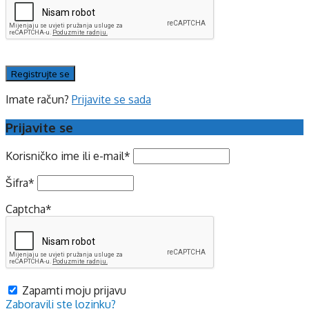
Imate račun?
Prijavite se sada
Prijavite se
Korisničko ime ili e-mail
*
Šifra
*
Captcha
*
Zapamti moju prijavu
Zaboravili ste lozinku?