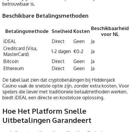
betrouwbaar is.
Beschikbare Betalingsmethoden
Beschikbaarheid
Betalingsmethode
Snelheid
Kosten
voor NL
iDEAL
Direct
Geen
Ja
Creditcard (Visa,
1‑2 dagen
€0‑2
Ja
MasterCard)
Bitcoin
Direct
Geen
Ja
Ethereum
Direct
Geen
Ja
De tabel laat zien dat cryptobetalingen bij Hiddenjack
Casino vaak de snelste optie zijn, zonder extra kosten. Voor
spelers die liever met traditionele betaalmethoden werken,
biedt iDEAL een directe en kosteloze oplossing.
Hoe Het Platform Snelle
Uitbetalingen Garandeert