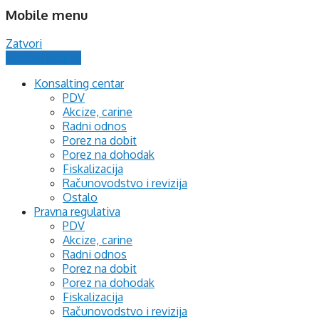
Mobile menu
Zatvori
Postavi pitanje
Konsalting centar
PDV
Akcize, carine
Radni odnos
Porez na dobit
Porez na dohodak
Fiskalizacija
Računovodstvo i revizija
Ostalo
Pravna regulativa
PDV
Akcize, carine
Radni odnos
Porez na dobit
Porez na dohodak
Fiskalizacija
Računovodstvo i revizija