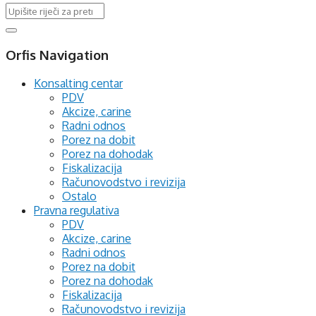
Orfis Navigation
Konsalting centar
PDV
Akcize, carine
Radni odnos
Porez na dobit
Porez na dohodak
Fiskalizacija
Računovodstvo i revizija
Ostalo
Pravna regulativa
PDV
Akcize, carine
Radni odnos
Porez na dobit
Porez na dohodak
Fiskalizacija
Računovodstvo i revizija