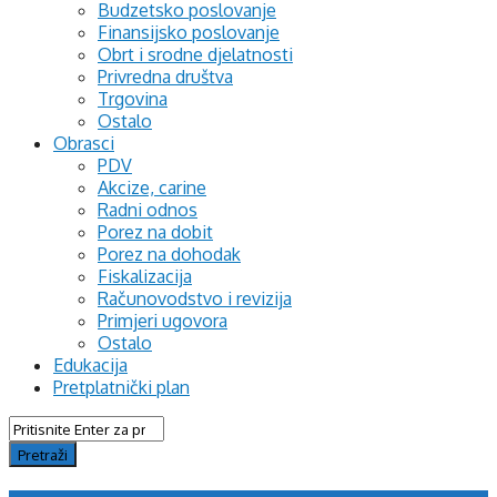
Budzetsko poslovanje
Finansijsko poslovanje
Obrt i srodne djelatnosti
Privredna društva
Trgovina
Ostalo
Obrasci
PDV
Akcize, carine
Radni odnos
Porez na dobit
Porez na dohodak
Fiskalizacija
Računovodstvo i revizija
Primjeri ugovora
Ostalo
Edukacija
Pretplatnički plan