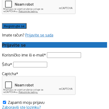
Imate račun?
Prijavite se sada
Prijavite se
Korisničko ime ili e-mail
*
Šifra
*
Captcha
*
Zapamti moju prijavu
Zaboravili ste lozinku?