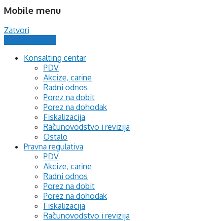
Mobile menu
Zatvori
Postavi pitanje
Konsalting centar
PDV
Akcize, carine
Radni odnos
Porez na dobit
Porez na dohodak
Fiskalizacija
Računovodstvo i revizija
Ostalo
Pravna regulativa
PDV
Akcize, carine
Radni odnos
Porez na dobit
Porez na dohodak
Fiskalizacija
Računovodstvo i revizija