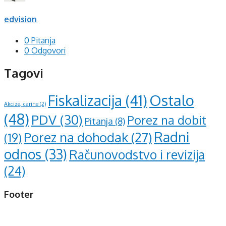
edvision
0 Pitanja
0 Odgovori
Tagovi
Ostalo
Fiskalizacija
(41)
Akcize, carine
(2)
(48)
PDV
(30)
Porez na dobit
Pitanja
(8)
Radni
Porez na dohodak
(27)
(19)
odnos
(33)
Računovodstvo i revizija
(24)
Footer