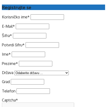
Registrujte se
Korisničko ime
*
E-Mail
*
Šifra
*
Potvrdi šifru
*
Ime
*
Prezime
*
Država
Grad
Telefon
Captcha
*