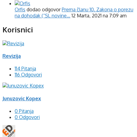
Orfis
dodao odgovor
Prema članu 10. Zakona o porezu
na dohodak (“Sl. novine…
12 Marta, 2021 na 7:09 am
Korisnici
Revizija
114 Pitanja
116 Odgovori
Junuzovic Kopex
0 Pitanja
0 Odgovori