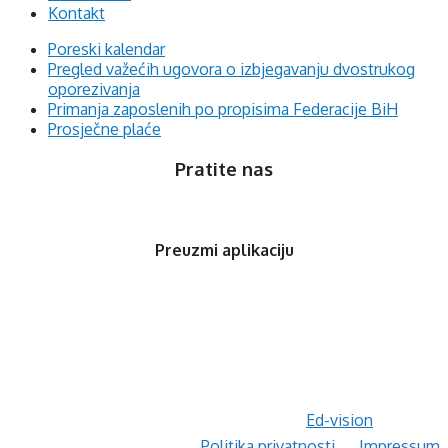
Kontakt
Poreski kalendar
Pregled važećih ugovora o izbjegavanju dvostrukog
oporezivanja
Primanja zaposlenih po propisima Federacije BiH
Prosječne plaće
Pratite nas
Preuzmi aplikaciju
© 2020 Orfis.ba. Sva prava zadržana. | by
Ed-vision
.
Politika privatnosti
Impressum