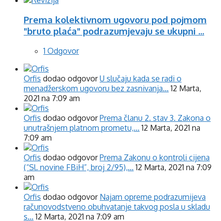
Prema kolektivnom ugovoru pod pojmom
"bruto plaća" podrazumjevaju se ukupni ...
1 Odgovor
Orfis
dodao odgovor
U slučaju kada se radi o
menadžerskom ugovoru bez zasnivanja…
12 Marta,
2021 na 7:09 am
Orfis
dodao odgovor
Prema članu 2. stav 3. Zakona o
unutrašnjem platnom prometu,…
12 Marta, 2021 na
7:09 am
Orfis
dodao odgovor
Prema Zakonu o kontroli cijena
(“Sl. novine FBiH”, broj 2/95),…
12 Marta, 2021 na 7:09
am
Orfis
dodao odgovor
Najam opreme podrazumijeva
računovodstveno obuhvatanje takvog posla u skladu
s…
12 Marta, 2021 na 7:09 am