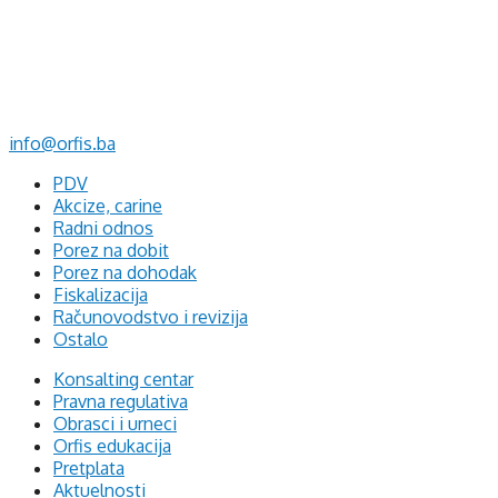
d.o.o. za računovodstvo, finansije i savjetovanje
Mehmeda Ahmedbegovića bb
75320 Gračanica
+387 35 703 760
+387 35 707 097
info@orfis.ba
PDV
Akcize, carine
Radni odnos
Porez na dobit
Porez na dohodak
Fiskalizacija
Računovodstvo i revizija
Ostalo
Konsalting centar
Pravna regulativa
Obrasci i urneci
Orfis edukacija
Pretplata
Aktuelnosti