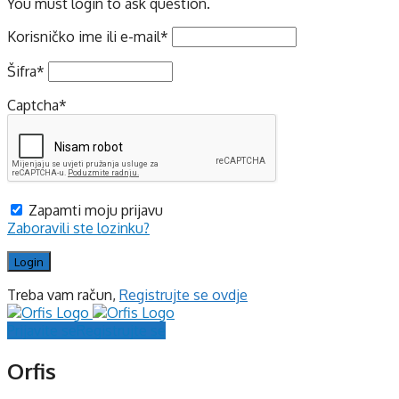
You must login to ask question.
Korisničko ime ili e-mail
*
Šifra
*
Captcha
*
Zapamti moju prijavu
Zaboravili ste lozinku?
Treba vam račun,
Registrujte se ovdje
Prijavite se
Registrujte se
Orfis