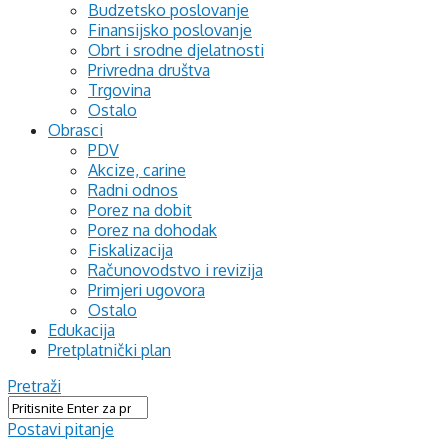
Budzetsko poslovanje
Finansijsko poslovanje
Obrt i srodne djelatnosti
Privredna društva
Trgovina
Ostalo
Obrasci
PDV
Akcize, carine
Radni odnos
Porez na dobit
Porez na dohodak
Fiskalizacija
Računovodstvo i revizija
Primjeri ugovora
Ostalo
Edukacija
Pretplatnički plan
Pretraži
Postavi pitanje