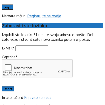
Nemate račun,
Registrujte se ovdje
Zaboravili ste lozinku
Izgubili ste lozinku? Unesite svoju adresu e-pošte. Dobit
ćete vezu i stvorit ćete novu lozinku putem e-pošte.
E-Mail
*
Captcha
*
Imate račun?
Prijavite se sada