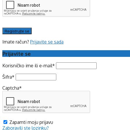
Imate račun?
Prijavite se sada
Prijavite se
Korisničko ime ili e-mail
*
Šifra
*
Captcha
*
Zapamti moju prijavu
Zaboravili ste lozinku?