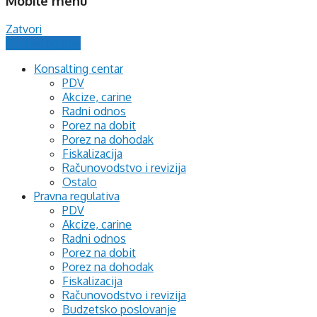
Mobile menu
Zatvori
Postavi pitanje
Konsalting centar
PDV
Akcize, carine
Radni odnos
Porez na dobit
Porez na dohodak
Fiskalizacija
Računovodstvo i revizija
Ostalo
Pravna regulativa
PDV
Akcize, carine
Radni odnos
Porez na dobit
Porez na dohodak
Fiskalizacija
Računovodstvo i revizija
Budzetsko poslovanje