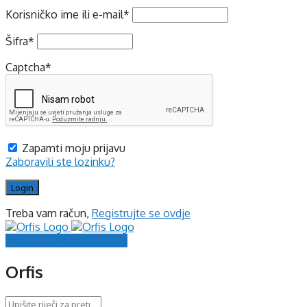
Korisničko ime ili e-mail
*
Šifra
*
Captcha
*
Zapamti moju prijavu
Zaboravili ste lozinku?
Treba vam račun,
Registrujte se ovdje
Prijavite se
Registrujte se
Orfis