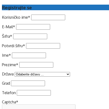
Registrujte se
Korisničko ime
*
E-Mail
*
Šifra
*
Potvrdi šifru
*
Ime
*
Prezime
*
Država
Grad
Telefon
Captcha
*