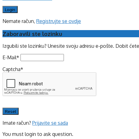
Nemate račun,
Registrujte se ovdje
Zaboravili ste lozinku
Izgubili ste lozinku? Unesite svoju adresu e-pošte. Dobit ćet
E-Mail
*
Captcha
*
Imate račun?
Prijavite se sada
You must login to ask question.