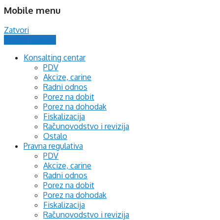
Mobile menu
Zatvori
Postavi pitanje
Konsalting centar
PDV
Akcize, carine
Radni odnos
Porez na dobit
Porez na dohodak
Fiskalizacija
Računovodstvo i revizija
Ostalo
Pravna regulativa
PDV
Akcize, carine
Radni odnos
Porez na dobit
Porez na dohodak
Fiskalizacija
Računovodstvo i revizija