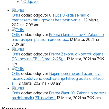
1 Odgovor
Orfis
dodao odgovor
U slučaju kada se radi o
menadžerskom ugovoru bez zasnivanja…
12 Marta,
2021 na 7:09 am
Orfis
dodao odgovor
Prema članu 2. stav 3. Zakona o
unutrašnjem platnom prometu,…
12 Marta, 2021 na
7:09 am
Orfis
dodao odgovor
Prema Zakonu o kontroli cijena
(“Sl. novine FBiH”, broj 2/95),…
12 Marta, 2021 na 7:09
am
Orfis
dodao odgovor
Najam opreme podrazumijeva
računovodstveno obuhvatanje takvog posla u skladu
s…
12 Marta, 2021 na 7:09 am
Orfis
dodao odgovor
Prema članu 10. Zakona o porezu
na dohodak (“Sl. novine…
12 Marta, 2021 na 7:09 am
Korisnici