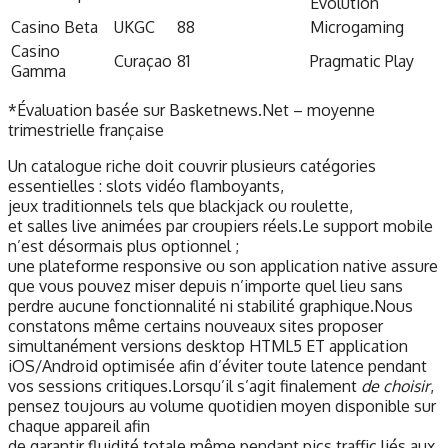
Evolution
Casino Beta
UKGC
88
Microgaming
Casino
Curaçao
81
Pragmatic Play
Gamma
*Évaluation basée sur Basketnews.Net – moyenne
trimestrielle française
Un catalogue riche doit couvrir plusieurs catégories
essentielles : slots vidéo flamboyants,
jeux traditionnels tels que blackjack ou roulette,
et salles live animées par croupiers réels.Le support mobile
n’est désormais plus optionnel ;
une plateforme responsive ou son application native assure
que vous pouvez miser depuis n’importe quel lieu sans
perdre aucune fonctionnalité ni stabilité graphique.Nous
constatons même certains nouveaux sites proposer
simultanément versions desktop HTML5 ET application
iOS/Android optimisée afin d’éviter toute latence pendant
vos sessions critiques.Lorsqu’il s’agit finalement
de choisir
,
pensez toujours au volume quotidien moyen disponible sur
chaque appareil afin
de garantir fluidité totale même pendant pics traffic liés aux