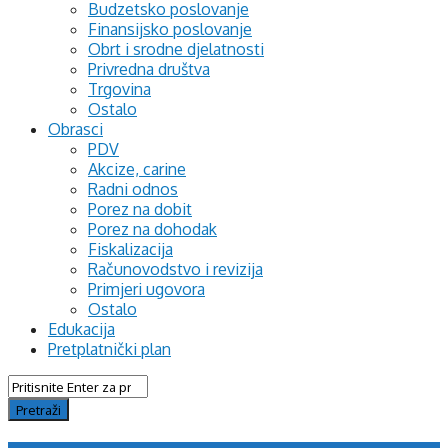
Budzetsko poslovanje
Finansijsko poslovanje
Obrt i srodne djelatnosti
Privredna društva
Trgovina
Ostalo
Obrasci
PDV
Akcize, carine
Radni odnos
Porez na dobit
Porez na dohodak
Fiskalizacija
Računovodstvo i revizija
Primjeri ugovora
Ostalo
Edukacija
Pretplatnički plan