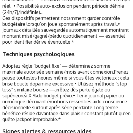
réel • Possibilité auto-exclusion pendant période définie
(24h/7j/indéfinie)…
Ces dispositifs permettent notamment garder contrôle
budgétaire lorsqu’on joue spontanément après travail.•
Journaux détaillés sauvegardés automatiquement montrant
montant misé/gagné/pérdu quotidienement — essentiel
pour identifier dérive éventuelle.*
Techniques psychologiques
Adoptez règle “budget fixe” — déterminez somme
maximale autorisée semaine/mois avant connexion.Prenez
pause toutesles heures même si vous êtes victorieux ; cela
brise boucle dopamine excessive.• Utilisez méthode “stop
loss” similaire bourse — arrêtez dès perte égale ou
supérieureà X %du budget prévu.• Tenir journal papier ou
numérique décrivant émotions ressenties aide conscience
décisionnelle surtout après série perdante.Long terme
bénéfice réside davantage dans plaisir constant plutôt qu’en
quête jackpot improbable.*
Signes alertes & ressources aides