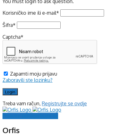
You must login to ask question.
Korisničko ime ili e-mail
*
Šifra
*
Captcha
*
Zapamti moju prijavu
Zaboravili ste lozinku?
Treba vam račun,
Registrujte se ovdje
Prijavite se
Registrujte se
Orfis