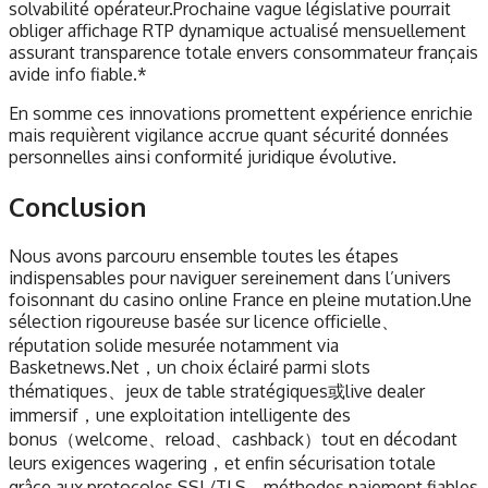
solvabilité opérateur.Prochaine vague législative pourrait
obliger affichage RTP dynamique actualisé mensuellement
assurant transparence totale envers consommateur français
avide info fiable.*
En somme ces innovations promettent expérience enrichie
mais requièrent vigilance accrue quant sécurité données
personnelles ainsi conformité juridique évolutive.
Conclusion
Nous avons parcouru ensemble toutes les étapes
indispensables pour naviguer sereinement dans l’univers
foisonnant du casino online France en pleine mutation.Une
sélection rigoureuse basée sur licence officielle、
réputation solide mesurée notamment via
Basketnews.Net，un choix éclairé parmi slots
thématiques、jeux de table stratégiques或live dealer
immersif，une exploitation intelligente des
bonus（welcome、reload、cashback）tout en décodant
leurs exigences wagering，et enfin sécurisation totale
grâce aux protocoles SSL/TLS、méthodes paiement fiables