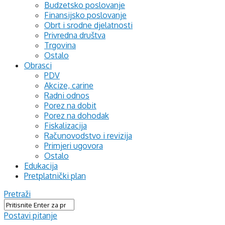
Budzetsko poslovanje
Finansijsko poslovanje
Obrt i srodne djelatnosti
Privredna društva
Trgovina
Ostalo
Obrasci
PDV
Akcize, carine
Radni odnos
Porez na dobit
Porez na dohodak
Fiskalizacija
Računovodstvo i revizija
Primjeri ugovora
Ostalo
Edukacija
Pretplatnički plan
Pretraži
Postavi pitanje