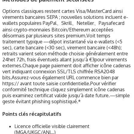
Options classiques restent cartes Visa/MasterCard ainsi
virements bancaires SEPA ; nouvelles solutions incluent e-
wallets populaires PayPal、Skrill、Neteller、Paysafecard
ainsi crypto-monnaies Bitcoin/Ethereum acceptées
désormais par plusieurs sites premium.Voit temps
traitement typique —dépot instantané via e-wallets (<5
sec), carte bancaire (<30 sec), virement bancaire (<48h);
retraits varient selon méthode choisie généralement entre
24het 72h, frais éventuels allant jusqu’à ‎€3‏‎pour virements
externes.Chaque page paiement doit afficher icône cadenas
vert indiquant connexion SSL/TLS chiffrée RSA2048
bits.Assurez-vous également URL commence bien par
https:// avant toute saisie confidentielle.Pour vérifier
conformité technique cliquez simplement icône cadenas
puis examinez certificat valide jusqu’à date future.—simple
geste évitant phishing sophistiqué.*
Points clés récapitulatifs
Licence officielle visible clairement
(MGA/UKGC/ANJ…)