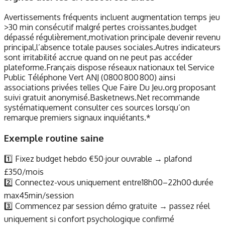
Avertissements fréquents incluent augmentation temps jeu
>30 min consécutif malgré pertes croissantes,budget
dépassé régulièrement,motivation principale devenir revenu
principal,l’absence totale pauses sociales.Autres indicateurs
sont irritabilité accrue quand on ne peut pas accéder
plateforme.Français dispose réseaux nationaux tel Service
Public Téléphone Vert ANJ (0800 800 800) ainsi
associations privées telles Que Faire Du Jeu.org proposant
suivi gratuit anonymisé.Basketnews.Net recommande
systématiquement consulter ces sources lorsqu’on
remarque premiers signaux inquiétants.*
Exemple routine saine
1️⃣ Fixez budget hebdo €50·jour ouvrable → plafond
£350/mois
2️⃣ Connectez-vous uniquement entre18h00–22h00·durée
max45min/session
3️⃣ Commencez par session démo gratuite → passez réel
uniquement si confort psychologique confirmé