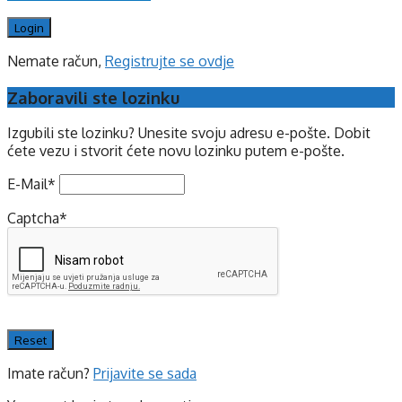
Nemate račun,
Registrujte se ovdje
Zaboravili ste lozinku
Izgubili ste lozinku? Unesite svoju adresu e-pošte. Dobit
ćete vezu i stvorit ćete novu lozinku putem e-pošte.
E-Mail
*
Captcha
*
Imate račun?
Prijavite se sada