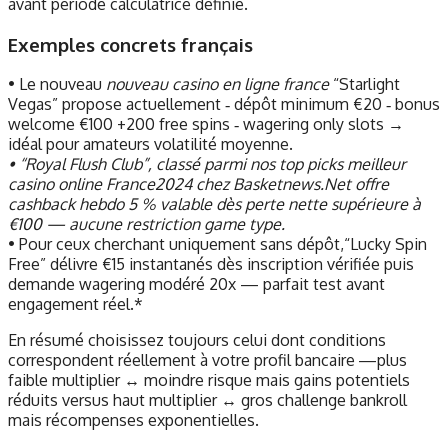
avant période calculatrice définie.​
Exemples concrets français
• Le nouveau
nouveau casino en ligne france
“Starlight
Vegas” propose actuellement ‑ dépôt minimum €20 ‑ bonus
welcome €100 +200 free spins ‑ wagering only slots →
idéal pour amateurs volatilité moyenne.
• “Royal Flush Club”, classé parmi nos top picks meilleur
casino online France2024 chez Basketnews.Net offre
cashback hebdo ‎5 %‎ valable dès perte nette supérieure à
€100 — aucune restriction game type.
• Pour ceux cherchant uniquement sans dépôt,“Lucky Spin
Free” délivre €15 instantanés dès inscription vérifiée puis
demande wagering modéré ‎20x‎ — parfait test avant
engagement réel.*
En résumé choisissez toujours celui dont conditions
correspondent réellement à votre profil bancaire —plus
faible multiplier ↔️ moindre risque mais gains potentiels
réduits versus haut multiplier ↔️ gros challenge bankroll
mais récompenses exponentielles.