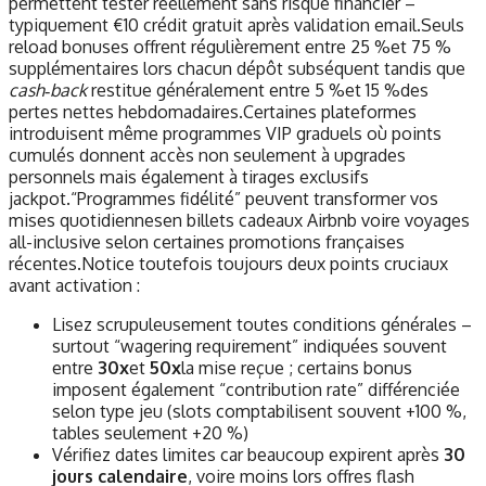
permettent tester réellement sans risque financier –
typiquement €10 crédit gratuit après validation email.Seuls
reload bonuses offrent régulièrement entre 25 %et 75 %
supplémentaires lors chacun dépôt subséquent tandis que
cash‑back
restitue généralement entre 5 %et 15 %des
pertes nettes hebdomadaires.Certaines plateformes
introduisent même programmes VIP graduels où points
cumulés donnent accès non seulement à upgrades
personnels mais également à tirages exclusifs
jackpot.“Programmes fidélité” peuvent transformer vos
mises quotidiennes​en billets cadeaux Airbnb voire voyages
all-inclusive selon certaines promotions françaises
récentes.Notice toutefois toujours deux points cruciaux
avant activation :
Lisez scrupuleusement toutes conditions générales –
surtout “wagering requirement” indiquées souvent
entre
30x
et
50x
la mise reçue ; certains bonus
imposent également “contribution rate” différenciée
selon type jeu (slots comptabilisent souvent +100 %,
tables seulement +20 %)
Vérifiez dates limites car beaucoup expirent après
30
jours calendaire
, voire moins lors offres flash