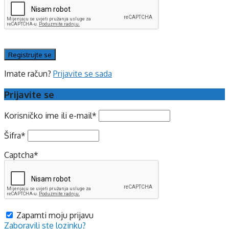
Imate račun?
Prijavite se sada
Prijavite se
Korisničko ime ili e-mail
*
Šifra
*
Captcha
*
Zapamti moju prijavu
Zaboravili ste lozinku?