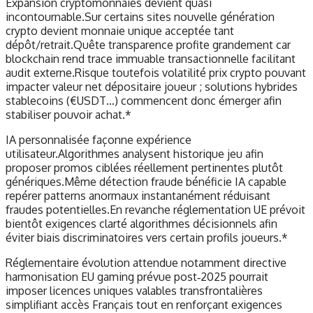
Expansion cryptomonnaies devient quasi
incontournable.Sur certains sites nouvelle génération
crypto devient monnaie unique acceptée tant
dépôt/retrait.Quête transparence profite grandement car
blockchain rend trace immuable transactionnelle facilitant
audit externe.Risque toutefois volatilité prix crypto pouvant
impacter valeur net dépositaire joueur ; solutions hybrides
stablecoins (€USDT…) commencent donc émerger afin
stabiliser pouvoir achat.*
IA personnalisée façonne expérience
utilisateur.Algorithmes analysent historique jeu afin
proposer promos ciblées réellement pertinentes plutôt
génériques.Même détection fraude bénéficie IA capable
repérer patterns anormaux instantanément réduisant
fraudes potentielles.En revanche réglementation UE prévoit
bientôt exigences clarté algorithmes décisionnels afin
éviter biais discriminatoires vers certain profils joueurs.*
Réglementaire évolution attendue notamment directive
harmonisation EU gaming prévue post‑2025 pourrait
imposer licences uniques valables transfrontalières
simplifiant accès Français tout en renforçant exigences