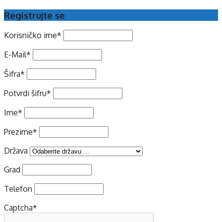
Registrujte se
Korisničko ime
*
E-Mail
*
Šifra
*
Potvrdi šifru
*
Ime
*
Prezime
*
Država
Grad
Telefon
Captcha
*