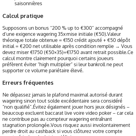
saisonnières
Calcul pratique
Supposons un bonus “200 % up to €300” accompagné
d’une exigence wagering 35x·mise initiale (€50).Valeur
théorique totale obtenue = €150 crédit ajouté + €50 dépôt
initial = €200 net utilisable après condition remplie → Vous
devez miser €1750 (€50×35)=€1750 avant retrait possible.Ce
calcul montre clairement pourquoi certains joueurs
préfèrent éviter “high multiplier” si leur bankroll ne peut
supporter ce volume pariétaire élevé.​
Erreurs fréquentes
Ne dépassez jamais le plafond maximal autorisé durant
wagering sinon tout solde excédentaire sera considéré
“non qualifié”.Évitez également jouer hors jeux désignés –
beaucoup excluent baccarat live voire video poker – car cela
ne contribue pas au compteur wagering entraînant
stagnation prolongée.Vous risquez aussi involontairement
perdre droit au cashback si vous clôturez votre compte