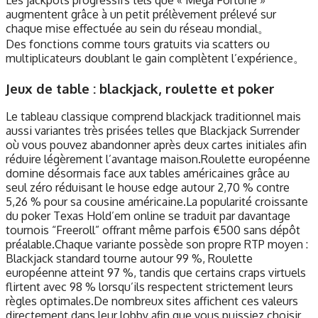
Les jackpots progressifs tels que « Mega Fortune »
augmentent grâce à un petit prélèvement prélevé sur
chaque mise effectuée au sein du réseau mondial。
Des fonctions comme tours gratuits via scatters ou
multiplicateurs doublant le gain complètent l’expérience。
Jeux de table : blackjack, roulette et poker
Le tableau classique comprend blackjack traditionnel mais
aussi variantes très prisées telles que Blackjack Surrender
où vous pouvez abandonner après deux cartes initiales afin
réduire légèrement l’avantage maison.Roulette européenne
domine désormais face aux tables américaines grâce au
seul zéro réduisant le house edge autour 2,70 % contre
5,26 % pour sa cousine américaine.La popularité croissante
du poker Texas Hold’em online se traduit par davantage
tournois “Freeroll” offrant même parfois €500 sans dépôt
préalable.Chaque variante possède son propre RTP moyen :
Blackjack standard tourne autour 99 %, Roulette
européenne atteint 97 %, tandis que certains craps virtuels
flirtent avec 98 % lorsqu’ils respectent strictement leurs
règles optimales.De nombreux sites affichent ces valeurs
directement dans leur lobby afin que vous puissiez choisir