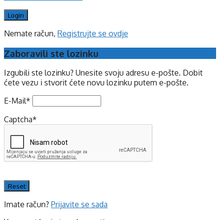
Nemate račun,
Registrujte se ovdje
Zaboravili ste lozinku
Izgubili ste lozinku? Unesite svoju adresu e-pošte. Dobit
ćete vezu i stvorit ćete novu lozinku putem e-pošte.
E-Mail
*
Captcha
*
Imate račun?
Prijavite se sada