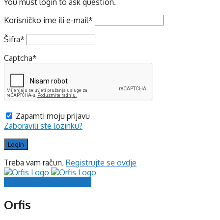
You must login to ask question.
Korisničko ime ili e-mail
*
Šifra
*
Captcha
*
Zapamti moju prijavu
Zaboravili ste lozinku?
Treba vam račun,
Registrujte se ovdje
Prijavite se
Registrujte se
Orfis