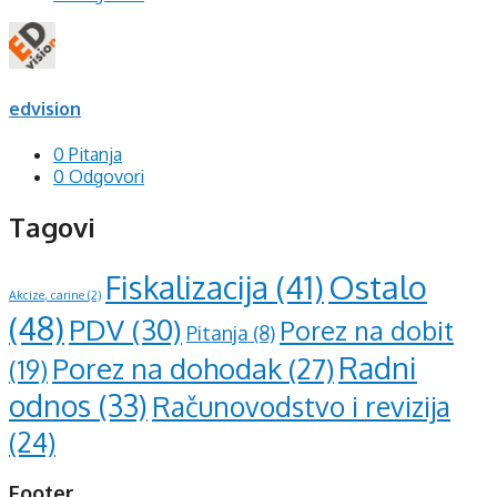
edvision
0 Pitanja
0 Odgovori
Tagovi
Ostalo
Fiskalizacija
(41)
Akcize, carine
(2)
(48)
PDV
(30)
Porez na dobit
Pitanja
(8)
Radni
Porez na dohodak
(27)
(19)
odnos
(33)
Računovodstvo i revizija
(24)
Footer