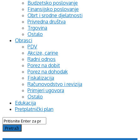
Budzetsko poslovanje
Finansijsko poslovanje
Obrt i srodne djelatnosti
Privredna društva
Trgovina
Ostalo
Obrasci
PDV
Akcize, carine
Radni odnos
Porez na dobit
Porez na dohodak
Fiskalizacija
Računovodstvo i revizija
Primjeri ugovora
Ostalo
Edukacija
Pretplatnički plan