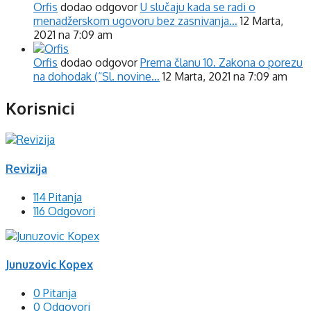
Orfis
dodao odgovor
U slučaju kada se radi o
menadžerskom ugovoru bez zasnivanja…
12 Marta,
2021 na 7:09 am
Orfis
dodao odgovor
Prema članu 10. Zakona o porezu
na dohodak (“Sl. novine…
12 Marta, 2021 na 7:09 am
Korisnici
Revizija
114 Pitanja
116 Odgovori
Junuzovic Kopex
0 Pitanja
0 Odgovori