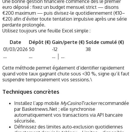
Une bonne gestion financière commence dès le premier
euro déposé : fixez un budget mensuel strict — disons
€200 maximum — puis divisez-le quotidiennement (€10–
€20) afin d’éviter toute tentation impulsive après une série
perdante prolongée.
Utilisez toujours une feuille Excel simple :
Date
Dépôt (€)
Gain/perte (€)
Solde cumulé (€)
01/03/2026
50
-12
38
…
…
… │ …
Cette méthode permet également d’identifier rapidement
quand votre taux gagnant chute sous <30 %, signe qu’il faut
suspendre temporairement vos sessions.\
Techniques concrètes
Installez l’app mobile
MyCasinoTracker
recommandée
par Basketnews.Net ; elle synchronise
automatiquement vos transactions via API bancaire
sécurisée.
Définissez des limites auto‑exclusion quotidiennes