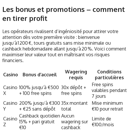
Les bonus et promotions – comment
en tirer profit
Les opérateurs rivalisent d’ingéniosité pour attirer votre
attention dès votre première visite : bienvenue
jusqu’à 1 200 €, tours gratuits sans mise minimale ou
cashback hebdomadaire allant jusqu’à 20 %. Voici comment
maximiser leur valeur tout en maîtrisant vos risques
financiers.
Wagering
Conditions
Casino
Bonus d’accueil
requis
particulières
Free spins
Casino
100% jusqu’à €500
30x dépôt +
valables pendant
X
+ 100 free spins
free spins
7 jours
Casino
200% jusqu’à €300
35x montant
Mise minimum
Y
+ €25 sans dépôt
total
€10 pour retrait
Cashback quotidien
Aucun
Casino
Limite de
15% + pari gratuit
wagering sur
Z
€100/mois
€10
cashback