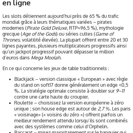
en ligne
Les slots détiennent aujourd’hui près de 65 % du trafic
mondial grâce à leurs thématiques variées – pirates
modernes (
Pirate Gold Deluxe
, RTP≈96,5 %), mythologie
grecque (
Age of the Gods
) ou séries cultes (
Game of
Thrones
, volatilité élevée). La plupart offrent entre 20 et 30
lignes payantes, plusieurs multiplicateurs progressifs ainsi
qu’un jackpot progressif pouvant dépasser le million
d’euros dans
Mega Moolah
.
En ce qui concerne les jeux de table traditionnels :
Blackjack – version classique « European » avec règle
du stand on soft17 donne généralement un edge <0,5
%. La stratégie optimale consiste à doubler sur
9–11
contre une carte haute du croupier.
Roulette – choisissez la version européenne à zéro
unique ; son house edge est autour de
2,7 %
. Les paris
« voisinage» (« voisins du zéro ») offrent parfois un
meilleur rendement attendu lorsqu’ils sont combinés
avec des systèmes comme celui d’Orphelin.
Baccarat – misez majoritairement sur le banquier qui