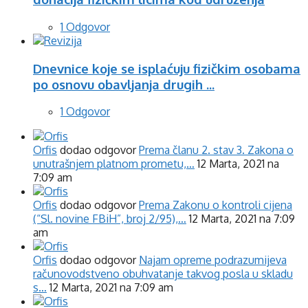
1 Odgovor
Dnevnice koje se isplaćuju fizičkim osobama
po osnovu obavljanja drugih ...
1 Odgovor
Orfis
dodao odgovor
Prema članu 2. stav 3. Zakona o
unutrašnjem platnom prometu,…
12 Marta, 2021 na
7:09 am
Orfis
dodao odgovor
Prema Zakonu o kontroli cijena
(“Sl. novine FBiH”, broj 2/95),…
12 Marta, 2021 na 7:09
am
Orfis
dodao odgovor
Najam opreme podrazumijeva
računovodstveno obuhvatanje takvog posla u skladu
s…
12 Marta, 2021 na 7:09 am