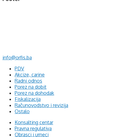
d.o.o. za računovodstvo, finansije i savjetovanje
Mehmeda Ahmedbegovića bb
75320 Gračanica
+387 35 703 760
+387 35 707 097
info@orfis.ba
PDV
Akcize, carine
Radni odnos
Porez na dobit
Porez na dohodak
Fiskalizacija
Računovodstvo i revizija
Ostalo
Konsalting centar
Pravna regulativa
Obrasci i urneci