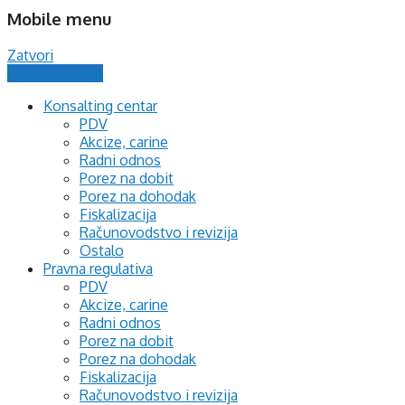
Mobile menu
Zatvori
Postavi pitanje
Konsalting centar
PDV
Akcize, carine
Radni odnos
Porez na dobit
Porez na dohodak
Fiskalizacija
Računovodstvo i revizija
Ostalo
Pravna regulativa
PDV
Akcize, carine
Radni odnos
Porez na dobit
Porez na dohodak
Fiskalizacija
Računovodstvo i revizija