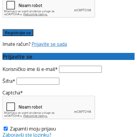
Imate račun?
Prijavite se sada
Prijavite se
Korisničko ime ili e-mail
*
Šifra
*
Captcha
*
Zapamti moju prijavu
Zaboravili ste lozinku?