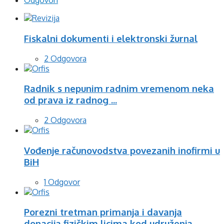
Odgovori
Fiskalni dokumenti i elektronski žurnal
2 Odgovora
Radnik s nepunim radnim vremenom neka
od prava iz radnog ...
2 Odgovora
Vođenje računovodstva povezanih inofirmi u
BiH
1 Odgovor
Porezni tretman primanja i davanja
donacija fizičkim licima kod udruženja