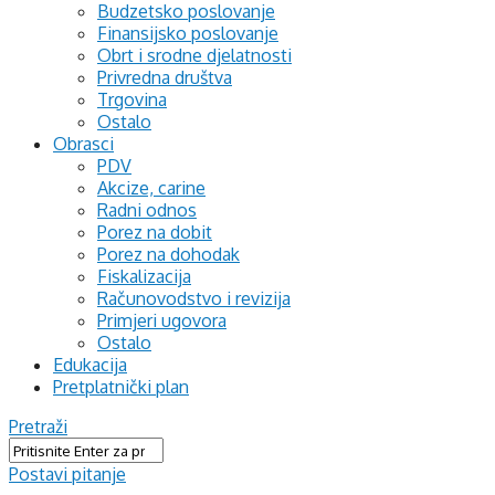
Budzetsko poslovanje
Finansijsko poslovanje
Obrt i srodne djelatnosti
Privredna društva
Trgovina
Ostalo
Obrasci
PDV
Akcize, carine
Radni odnos
Porez na dobit
Porez na dohodak
Fiskalizacija
Računovodstvo i revizija
Primjeri ugovora
Ostalo
Edukacija
Pretplatnički plan
Pretraži
Postavi pitanje