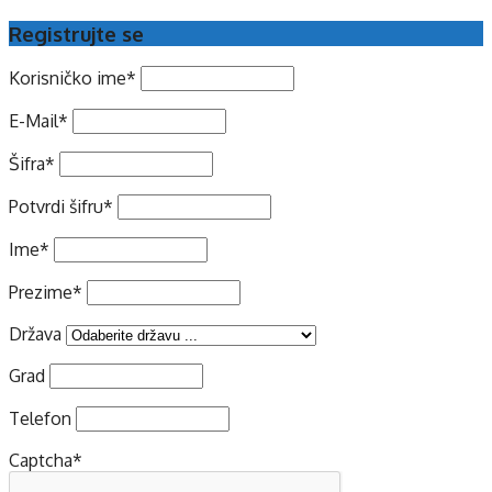
Registrujte se
Korisničko ime
*
E-Mail
*
Šifra
*
Potvrdi šifru
*
Ime
*
Prezime
*
Država
Grad
Telefon
Captcha
*