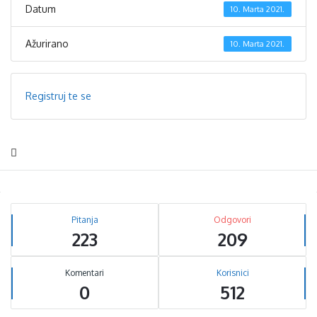
Datum
10. Marta 2021.
Ažurirano
10. Marta 2021.
Registruj te se
Sidebar
Stats
Pitanja
Odgovori
223
209
Komentari
Korisnici
0
512