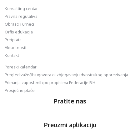
Konsalting centar
Pravna regulativa
Obrasci i urneci
Orfis edukacija
Pretplata
Aktuelnosti
Kontakt
Poreski kalendar
Pregled važećih ugovora o izbjegavanju dvostrukog oporezivanja
Primanja zaposlenih po propisima Federacije BiH
Prosječne plaće
Pratite nas
Preuzmi aplikaciju