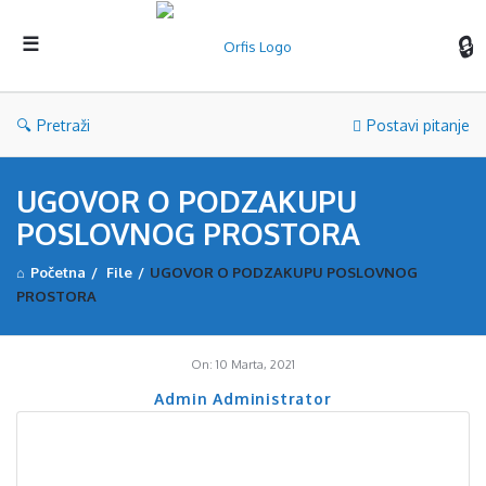
Orf
Pretraži
Postavi pitanje
UGOVOR O PODZAKUPU
POSLOVNOG PROSTORA
Početna
/
File
/
UGOVOR O PODZAKUPU POSLOVNOG
PROSTORA
On:
10 Marta, 2021
Admin Administrator