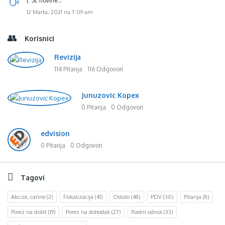
(“Sl. novine…
12 Marta, 2021 na 7:09 am
Korisnici
Revizija
114 Pitanja
116 Odgovori
Junuzovic Kopex
0 Pitanja
0 Odgovori
edvision
0 Pitanja
0 Odgovori
Tagovi
Akcize, carine
(2)
Fiskalizacija
(41)
Ostalo
(48)
PDV
(30)
Pitanja
(8)
Porez na dobit
(19)
Porez na dohodak
(27)
Radni odnos
(33)