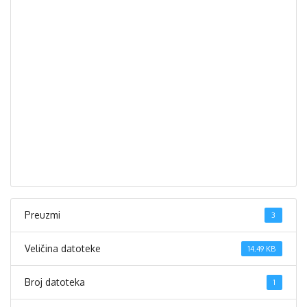
Preuzmi
3
Veličina datoteke
14.49 KB
Broj datoteka
1