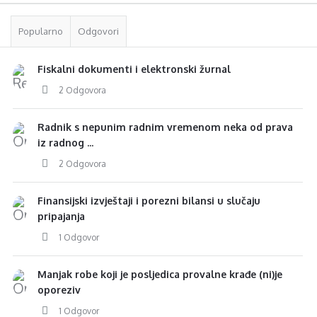
Popularno
Odgovori
Fiskalni dokumenti i elektronski žurnal
2 Odgovora
Radnik s nepunim radnim vremenom neka od prava
iz radnog ...
2 Odgovora
Finansijski izvještaji i porezni bilansi u slučaju
pripajanja
1 Odgovor
Manjak robe koji je posljedica provalne krađe (ni)je
oporeziv
1 Odgovor