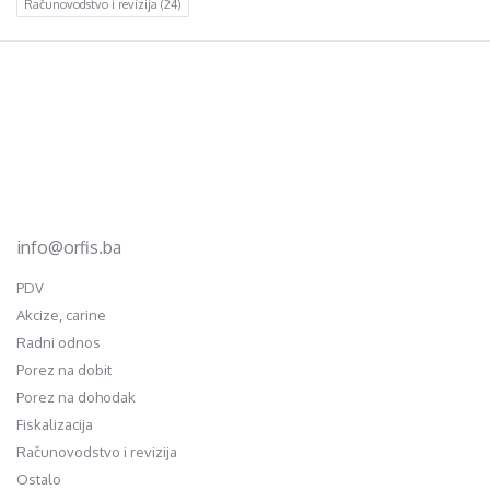
Računovodstvo i revizija
(24)
Footer
d.o.o. za računovodstvo, finansije i savjetovanje
Mehmeda Ahmedbegovića bb
75320 Gračanica
+387 35 703 760
+387 35 707 097
info@orfis.ba
PDV
Akcize, carine
Radni odnos
Porez na dobit
Porez na dohodak
Fiskalizacija
Računovodstvo i revizija
Ostalo