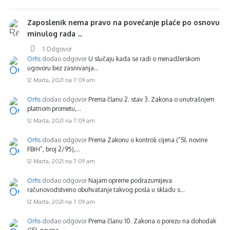
Zaposlenik nema pravo na povećanje plaće po osnovu
minulog rada ...
1 Odgovor
Orfis
dodao odgovor
U slučaju kada se radi o menadžerskom
ugovoru bez zasnivanja…
12 Marta, 2021 na 7:09 am
Orfis
dodao odgovor
Prema članu 2. stav 3. Zakona o unutrašnjem
platnom prometu,…
12 Marta, 2021 na 7:09 am
Orfis
dodao odgovor
Prema Zakonu o kontroli cijena (“Sl. novine
FBiH”, broj 2/95),…
12 Marta, 2021 na 7:09 am
Orfis
dodao odgovor
Najam opreme podrazumijeva
računovodstveno obuhvatanje takvog posla u skladu s…
12 Marta, 2021 na 7:09 am
Orfis
dodao odgovor
Prema članu 10. Zakona o porezu na dohodak