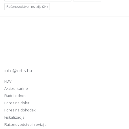
Računovodstvo i revizija
(24)
Footer
d.o.o. za računovodstvo, finansije i savjetovanje
Mehmeda Ahmedbegovića bb
75320 Gračanica
+387 35 703 760
+387 35 707 097
info@orfis.ba
PDV
Akcize, carine
Radni odnos
Porez na dobit
Porez na dohodak
Fiskalizacija
Računovodstvo i revizija