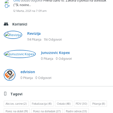
Orfis
dodao odgovor
Prema članu 10. Zakona o porezu na dohodak
(“Sl. novine…
12 Marta, 2021 na 7:09 am
Korisnici
Revizija
114 Pitanja
116 Odgovori
Junuzovic Kopex
0 Pitanja
0 Odgovori
edvision
0 Pitanja
0 Odgovori
Tagovi
Akcize, carine
(2)
Fiskalizacija
(41)
Ostalo
(48)
PDV
(30)
Pitanja
(8)
Porez na dobit
(19)
Porez na dohodak
(27)
Radni odnos
(33)