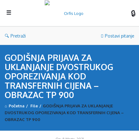
Orf
Pretraži
Postavi pitanje
GODIŠNJA PRIJAVA ZA
UKLANJANJE DVOSTRUKOG
OPOREZIVANJA KOD
TRANSFERNIH CIJENA –
OBRAZAC TP 900
Početna
/
File
/
GODIŠNJA PRIJAVA ZA UKLANJANJE
DVOSTRUKOG OPOREZIVANJA KOD TRANSFERNIH CIJENA –
OBRAZAC TP 900