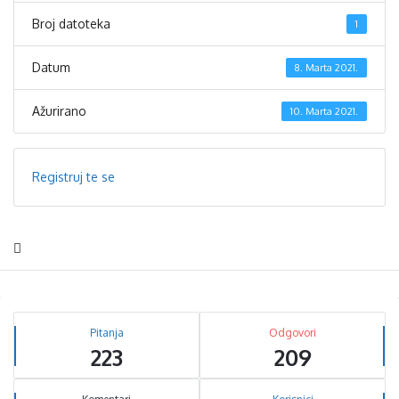
Broj datoteka
1
Datum
8. Marta 2021.
Ažurirano
10. Marta 2021.
Registruj te se
Sidebar
Stats
Pitanja
Odgovori
223
209