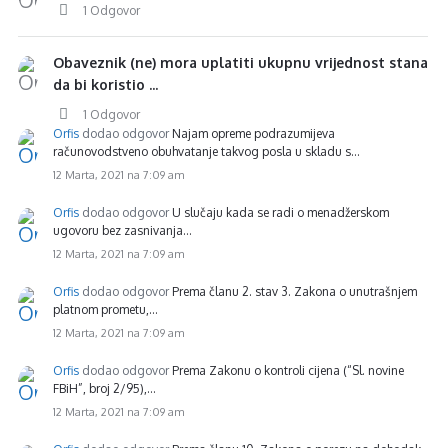
1 Odgovor
Obaveznik (ne) mora uplatiti ukupnu vrijednost stana
da bi koristio ...
1 Odgovor
Orfis
dodao odgovor
Najam opreme podrazumijeva
računovodstveno obuhvatanje takvog posla u skladu s…
12 Marta, 2021 na 7:09 am
Orfis
dodao odgovor
U slučaju kada se radi o menadžerskom
ugovoru bez zasnivanja…
12 Marta, 2021 na 7:09 am
Orfis
dodao odgovor
Prema članu 2. stav 3. Zakona o unutrašnjem
platnom prometu,…
12 Marta, 2021 na 7:09 am
Orfis
dodao odgovor
Prema Zakonu o kontroli cijena (“Sl. novine
FBiH”, broj 2/95),…
12 Marta, 2021 na 7:09 am