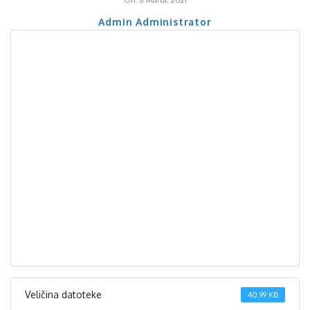
On:
8 Marta, 2021
Admin Administrator
Veličina datoteke
40.99 KB