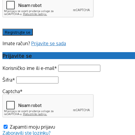
Imate račun?
Prijavite se sada
Prijavite se
Korisničko ime ili e-mail
*
Šifra
*
Captcha
*
Zapamti moju prijavu
Zaboravili ste lozinku?