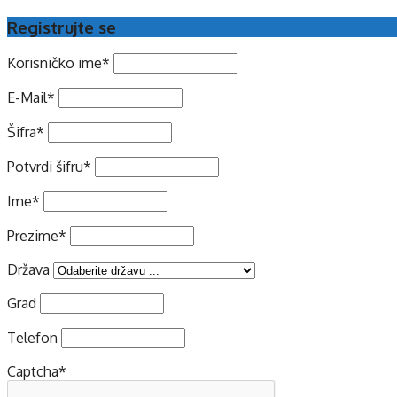
Registrujte se
Korisničko ime
*
E-Mail
*
Šifra
*
Potvrdi šifru
*
Ime
*
Prezime
*
Država
Grad
Telefon
Captcha
*