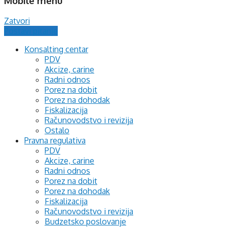
Mobile menu
Zatvori
Postavi pitanje
Konsalting centar
PDV
Akcize, carine
Radni odnos
Porez na dobit
Porez na dohodak
Fiskalizacija
Računovodstvo i revizija
Ostalo
Pravna regulativa
PDV
Akcize, carine
Radni odnos
Porez na dobit
Porez na dohodak
Fiskalizacija
Računovodstvo i revizija
Budzetsko poslovanje