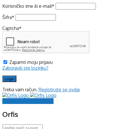
Korisničko ime ili e-mail
*
Šifra
*
Captcha
*
Zapamti moju prijavu
Zaboravili ste lozinku?
Treba vam račun,
Registrujte se ovdje
Prijavite se
Registrujte se
Orfis