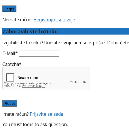
Nemate račun,
Registrujte se ovdje
Zaboravili ste lozinku
Izgubili ste lozinku? Unesite svoju adresu e-pošte. Dobit ćet
E-Mail
*
Captcha
*
Imate račun?
Prijavite se sada
You must login to ask question.