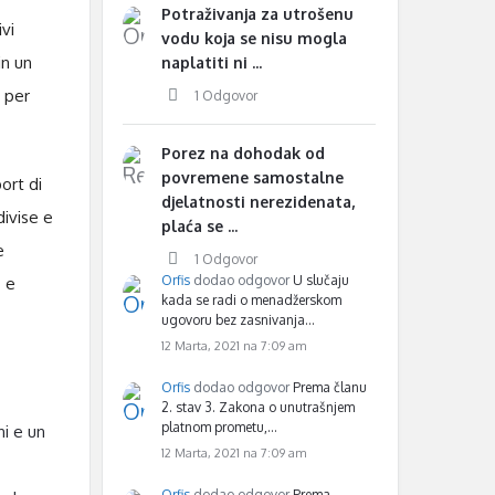
Potraživanja za utrošenu
vi
vodu koja se nisu mogla
in un
naplatiti ni ...
a per
1 Odgovor
Porez na dohodak od
povremene samostalne
ort di
djelatnosti nerezidenata,
divise e
plaća se ...
e
1 Odgovor
Orfis
dodao odgovor
U slučaju
o e
kada se radi o menadžerskom
ugovoru bez zasnivanja…
12 Marta, 2021 na 7:09 am
Orfis
dodao odgovor
Prema članu
2. stav 3. Zakona o unutrašnjem
platnom prometu,…
ni e un
12 Marta, 2021 na 7:09 am
Orfis
dodao odgovor
Prema