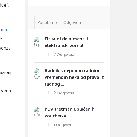
due”,
Popularno
Odgovori
 non
he
Fiskalni dokumenti i
elektronski žurnal
 senza
2 Odgovora
Radnik s nepunim radnim
azioni
vremenom neka od prava iz
radnog ...
norama
2 Odgovora
PDV tretman uplaćenih
voucher-a
1 Odgovor