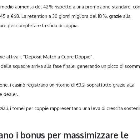
oco medio aumenta del 42 % rispetto a una promozione standard, co
a €68. La retention a 30 giorni migliora del 18 %, grazie alla
are per completare la sfida di coppia.
ie attiva il “Deposit Match a Cuore Doppio”.
elle squadre arriva alla fase finale, generando un picco di scom
e, i casinò registrano un ritorno di €3,2, soprattutto grazie alla
e dealer.
ziali, i tornei per coppie rappresentano una leva di crescita sosteni
tano i bonus per massimizzare le