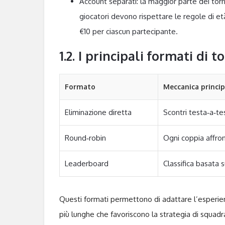
Account separati: la maggior parte dei tornei
giocatori devono rispettare le regole di et
€10 per ciascun partecipante.
1.2. I principali formati di t
Formato
Meccanica princip
Eliminazione diretta
Scontri testa‑a‑t
Round‑robin
Ogni coppia affron
Leaderboard
Classifica basata s
Questi formati permettono di adattare l’esperienz
più lunghe che favoriscono la strategia di squadr