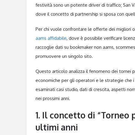
festività sono un potente driver di traffico; San 
dove il concetto di partnership si sposa con quel
Per chi vuole confrontare le offerte dei migliori
aams affidabile
, dove è possibile verificare licen
raccoglie dati su bookmaker non aams, scommesse
promuovere un singolo sito.
Questo articolo analizza il fenomeno dei tornei p
economiche per gli operatori e le strategie che 
esaminati casi studio, dati di crescita, aspetti 
nei prossimi anni.
1. Il concetto di “Torneo 
ultimi anni