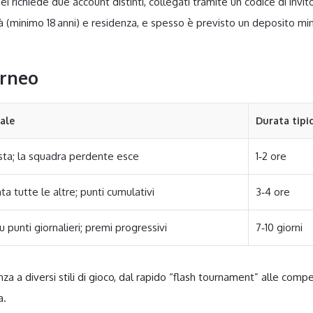
 richiede due account distinti, collegati tramite un codice di invito
à (minimo 18 anni) e residenza, e spesso è previsto un deposito mi
orneo
ale
Durata tipi
esta; la squadra perdente esce
1‑2 ore
ta tutte le altre; punti cumulativi
3‑4 ore
u punti giornalieri; premi progressivi
7‑10 giorni
a a diversi stili di gioco, dal rapido “flash tournament” alle compe
a.