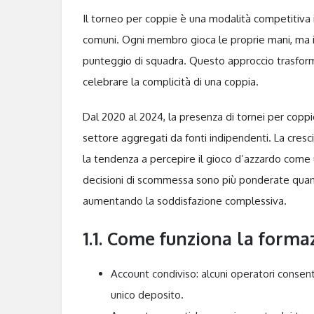
Il torneo per coppie è una modalità competitiva i
comuni. Ogni membro gioca le proprie mani, ma i 
punteggio di squadra. Questo approccio trasforma 
celebrare la complicità di una coppia.
Dal 2020 al 2024, la presenza di tornei per coppi
settore aggregati da fonti indipendenti. La crescit
la tendenza a percepire il gioco d’azzardo come 
decisioni di scommessa sono più ponderate quand
aumentando la soddisfazione complessiva.
1.1. Come funziona la form
Account condiviso: alcuni operatori consent
unico deposito.