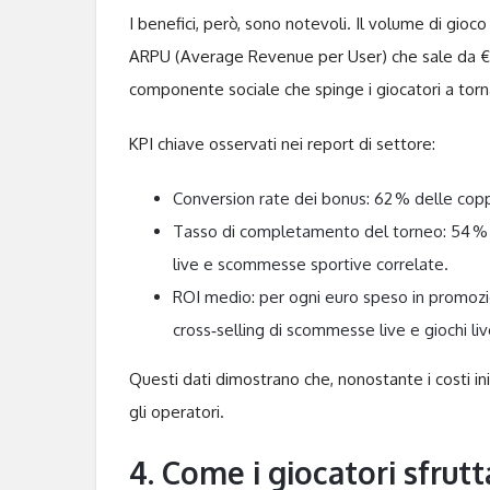
I benefici, però, sono notevoli. Il volume di gi
ARPU (Average Revenue per User) che sale da €45 
componente sociale che spinge i giocatori a torn
KPI chiave osservati nei report di settore:
Conversion rate dei bonus: 62 % delle copp
Tasso di completamento del torneo: 54 % d
live e scommesse sportive correlate.
ROI medio: per ogni euro speso in promozion
cross‑selling di scommesse live e giochi liv
Questi dati dimostrano che, nonostante i costi ini
gli operatori.
4. Come i giocatori sfrut