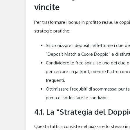
vincite
Per trasformare i bonus in profitto reale, le co
strategie pratiche:
Sincronizzare i depositi: effettuare i due
“Deposit Match a Cuore Doppio” e di sfrutta
Condividere le free spins: se uno dei due part
per cercare un jackpot, mentre l’altro concen
frequenti.
Ottimizzare i requisiti di scommessa: puntar
prima di soddisfare le condizioni.
4.1. La “Strategia del Dopp
Questa tattica consiste nel piazzare lo stesso i