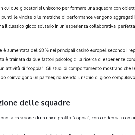
n cui due giocatori si uniscono per formare una squadra con obietti
punti, le vincite o le metriche di performance vengono aggregati 
il classico gioco solitario in un’esperienza collaborativa, perfett
e è aumentata del 68 % nei principali casinò europei, secondo i rep
a è trainata da due fattori psicologici: la ricerca di esperienze con
un’attività di “coppia”. Gli studi di comportamento mostrano che l
o coinvolgono un partner, riducendo il rischio di gioco compulsiv
azione delle squadre
ono la creazione di un unico profilo “coppia”, con credenziali comu