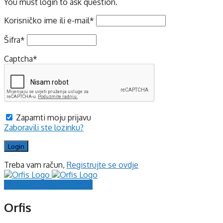
You must login to ask question.
Korisničko ime ili e-mail
*
Šifra
*
Captcha
*
Zapamti moju prijavu
Zaboravili ste lozinku?
Treba vam račun,
Registrujte se ovdje
Prijavite se
Registrujte se
Orfis