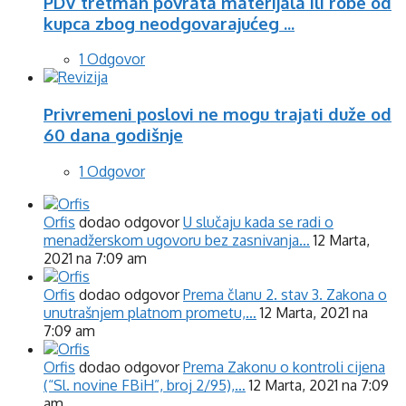
PDV tretman povrata materijala ili robe od
kupca zbog neodgovarajućeg ...
1 Odgovor
Privremeni poslovi ne mogu trajati duže od
60 dana godišnje
1 Odgovor
Orfis
dodao odgovor
U slučaju kada se radi o
menadžerskom ugovoru bez zasnivanja…
12 Marta,
2021 na 7:09 am
Orfis
dodao odgovor
Prema članu 2. stav 3. Zakona o
unutrašnjem platnom prometu,…
12 Marta, 2021 na
7:09 am
Orfis
dodao odgovor
Prema Zakonu o kontroli cijena
(“Sl. novine FBiH”, broj 2/95),…
12 Marta, 2021 na 7:09
am