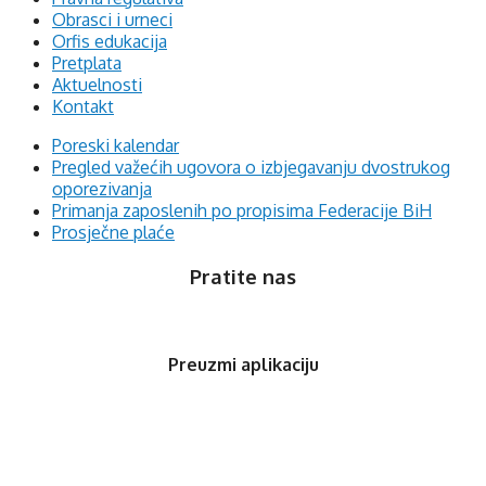
Obrasci i urneci
Orfis edukacija
Pretplata
Aktuelnosti
Kontakt
Poreski kalendar
Pregled važećih ugovora o izbjegavanju dvostrukog
oporezivanja
Primanja zaposlenih po propisima Federacije BiH
Prosječne plaće
Pratite nas
Preuzmi aplikaciju