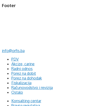
Footer
d.o.o. za računovodstvo, finansije i savjetovanje
Mehmeda Ahmedbegovića bb
75320 Gračanica
+387 35 703 760
+387 35 707 097
info@orfis.ba
PDV
Akcize, carine
Radni odnos
Porez na dobit
Porez na dohodak
Fiskalizacija
Računovodstvo i revizija
Ostalo
Konsalting centar
Pravna regulativa