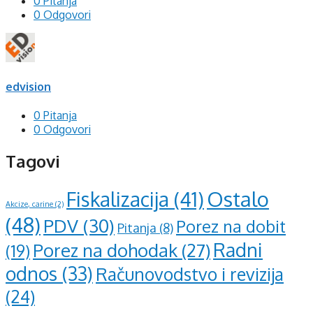
0 Pitanja
0 Odgovori
edvision
0 Pitanja
0 Odgovori
Tagovi
Ostalo
Fiskalizacija
(41)
Akcize, carine
(2)
(48)
PDV
(30)
Porez na dobit
Pitanja
(8)
Radni
Porez na dohodak
(27)
(19)
odnos
(33)
Računovodstvo i revizija
(24)