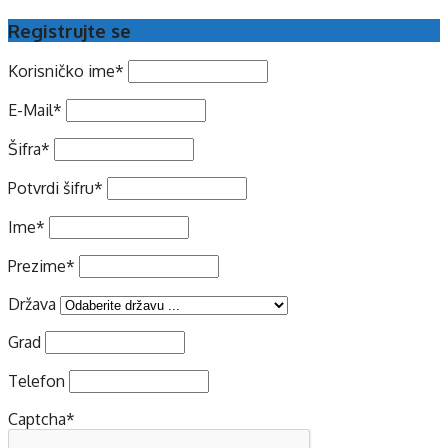
Registrujte se
Korisničko ime
*
E-Mail
*
Šifra
*
Potvrdi šifru
*
Ime
*
Prezime
*
Država
Grad
Telefon
Captcha
*