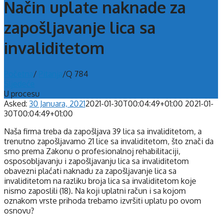
Način uplate naknade za
zapošljavanje lica sa
invaliditetom
Početna
/
Pitanja
/
Q 784
Sljedeće
U procesu
Asked:
30 Januara, 2021
2021-01-30T00:04:49+01:00
2021-01-
30T00:04:49+01:00
Naša firma treba da zapošljava 39 lica sa invaliditetom, a
trenutno zapošljavamo 21 lice sa invaliditetom, što znači da
smo prema Zakonu o profesionalnoj rehabilitaciji,
osposobljavanju i zapošljavanju lica sa invaliditetom
obavezni plaćati naknadu za zapošljavanje lica sa
invaliditetom na razliku broja lica sa invaliditetom koje
nismo zaposlili (18). Na koji uplatni račun i sa kojom
oznakom vrste prihoda trebamo izvršiti uplatu po ovom
osnovu?