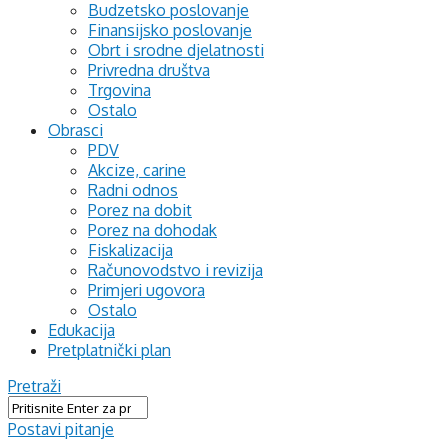
Budzetsko poslovanje
Finansijsko poslovanje
Obrt i srodne djelatnosti
Privredna društva
Trgovina
Ostalo
Obrasci
PDV
Akcize, carine
Radni odnos
Porez na dobit
Porez na dohodak
Fiskalizacija
Računovodstvo i revizija
Primjeri ugovora
Ostalo
Edukacija
Pretplatnički plan
Pretraži
Postavi pitanje