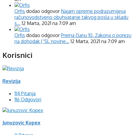
Orfis
dodao odgovor
Najam opreme podrazumijeva
računovodstveno obuhvatanje takvog posla u skladu
s…
12 Marta, 2021 na 7:09 am
Orfis
dodao odgovor
Prema članu 10. Zakona o porezu
na dohodak (“Sl. novine…
12 Marta, 2021 na 7:09 am
Korisnici
Revizija
114 Pitanja
116 Odgovori
Junuzovic Kopex