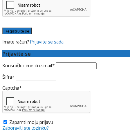
Imate račun?
Prijavite se sada
Prijavite se
Korisničko ime ili e-mail
*
Šifra
*
Captcha
*
Zapamti moju prijavu
Zaboravili ste lozinku?