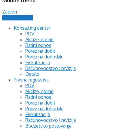
Mobile menu
Zatvori
Postavi pitanje
Konsalting centar
PDV
Akcize, carine
Radni odnos
Porez na dobit
Porez na dohodak
Fiskalizacija
Računovodstvo i revizija
Ostalo
Pravna regulativa
PDV
Akcize, carine
Radni odnos
Porez na dobit
Porez na dohodak
Fiskalizacija
Računovodstvo i revizija
Budzetsko poslovanje