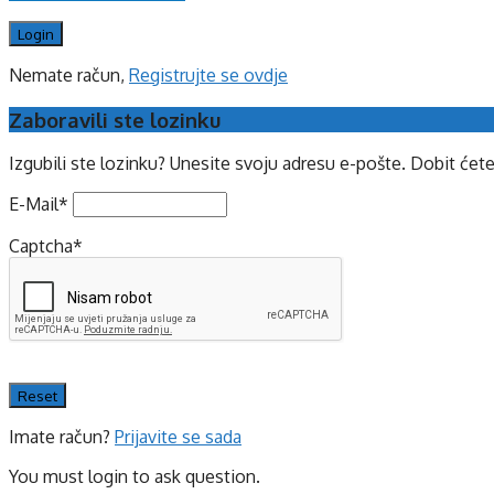
Nemate račun,
Registrujte se ovdje
Zaboravili ste lozinku
Izgubili ste lozinku? Unesite svoju adresu e-pošte. Dobit ćet
E-Mail
*
Captcha
*
Imate račun?
Prijavite se sada
You must login to ask question.