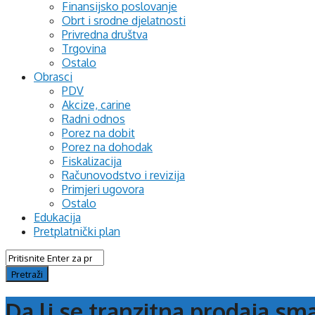
Finansijsko poslovanje
Obrt i srodne djelatnosti
Privredna društva
Trgovina
Ostalo
Obrasci
PDV
Akcize, carine
Radni odnos
Porez na dobit
Porez na dohodak
Fiskalizacija
Računovodstvo i revizija
Primjeri ugovora
Ostalo
Edukacija
Pretplatnički plan
Da li se tranzitna prodaja sm