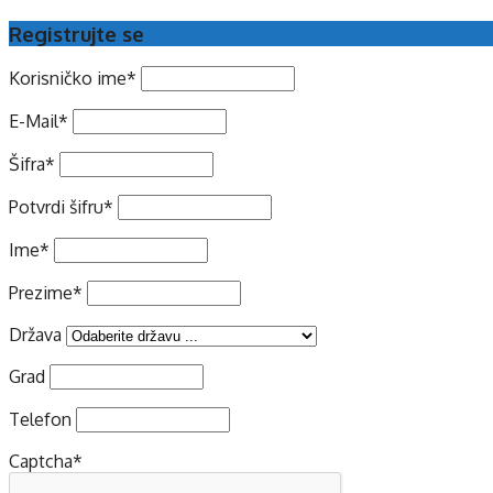
Registrujte se
Korisničko ime
*
E-Mail
*
Šifra
*
Potvrdi šifru
*
Ime
*
Prezime
*
Država
Grad
Telefon
Captcha
*