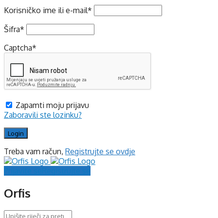
Korisničko ime ili e-mail
*
Šifra
*
Captcha
*
Zapamti moju prijavu
Zaboravili ste lozinku?
Treba vam račun,
Registrujte se ovdje
Prijavite se
Registrujte se
Orfis