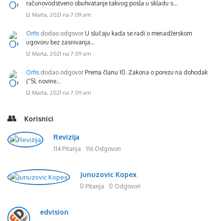
računovodstveno obuhvatanje takvog posla u skladu s…
12 Marta, 2021 na 7:09 am
Orfis
dodao odgovor
U slučaju kada se radi o menadžerskom
ugovoru bez zasnivanja…
12 Marta, 2021 na 7:09 am
Orfis
dodao odgovor
Prema članu 10. Zakona o porezu na dohodak
(“Sl. novine…
12 Marta, 2021 na 7:09 am
Korisnici
Revizija
114 Pitanja
116 Odgovori
Junuzovic Kopex
0 Pitanja
0 Odgovori
edvision