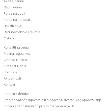
Akcize, carine
Radni odnos
Porez na dobit
Porez na dohodak
Fiskalizacija
Računovodstvo i revizija
Ostalo
Konsalting centar
Pravna regulativa
Obrasci i urneci
Orfis edukacija
Pretplata
Aktuelnosti
Kontakt
Poreski kalendar
Pregled važećih ugovora o izbjegavanju dvostrukog oporezivanja
Primanja zaposlenih po propisima Federacije BiH