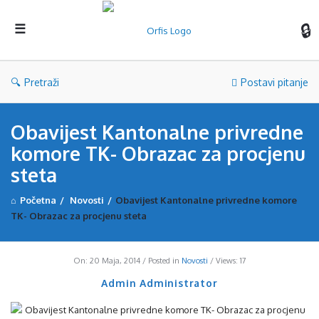
Orf
Pretraži
Postavi pitanje
Obavijest Kantonalne privredne
komore TK- Obrazac za procjenu
steta
Početna
/
Novosti
/
Obavijest Kantonalne privredne komore
TK- Obrazac za procjenu steta
On:
20 Maja, 2014
Posted in
Novosti
Views: 17
Admin Administrator