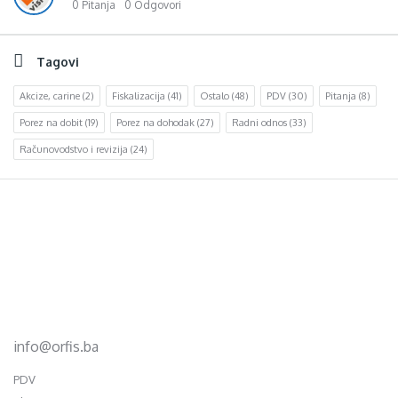
0 Pitanja
0 Odgovori
Tagovi
Akcize, carine
(2)
Fiskalizacija
(41)
Ostalo
(48)
PDV
(30)
Pitanja
(8)
Porez na dobit
(19)
Porez na dohodak
(27)
Radni odnos
(33)
Računovodstvo i revizija
(24)
Footer
d.o.o. za računovodstvo, finansije i savjetovanje
Mehmeda Ahmedbegovića bb
75320 Gračanica
+387 35 703 760
+387 35 707 097
info@orfis.ba
PDV