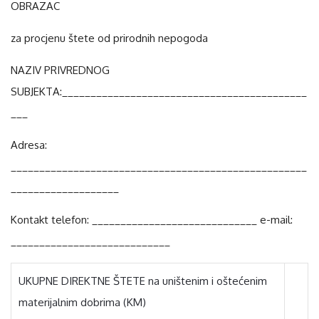
OBRAZAC
za procjenu štete od prirodnih nepogoda
NAZIV PRIVREDNOG
SUBJEKTA:___________________________________________
___
Adresa:
____________________________________________________
___________________
Kontakt telefon: _____________________________ e-mail:
____________________________
UKUPNE DIREKTNE ŠTETE na uništenim i oštećenim
materijalnim dobrima (KM)