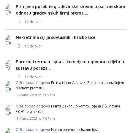
Primjena posebne građevinske sheme u partnerskom
odnosu građevinskih firmi prema ...
1 Odgovor
Nekretnina čiji je suvlasnik i fizičko lice
1 Odgovor
Porezni tretman isplata temeljem ugovora o djelu u
sustavu poreza ...
1 Odgovor
Orfis
dodao odgovor
Prema članu 2. stav 3. Zakona o unutrašnjem
platnom prometu,…
12 Marta, 2021 na 7:09 am
Orfis
dodao odgovor
Prema Zakonu o kontroli cijena (“Sl. novine
FBiH”, broj 2/95),…
12 Marta, 2021 na 7:09 am
Orfis
dodao odgovor
Najam opreme podrazumijeva