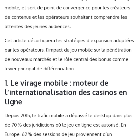
mobile, et sert de point de convergence pour les créateurs
de contenus et les opérateurs souhaitant comprendre les
attentes des jeunes audiences.
Cet article décortiquera les stratégies d’expansion adoptées
par les opérateurs, l’impact du jeu mobile sur la pénétration
de nouveaux marchés et le rôle central des bonus comme
levier principal de différenciation.
1. Le virage mobile : moteur de
l’internationalisation des casinos en
ligne
Depuis 2015, le trafic mobile a dépassé le desktop dans plus
de 70 % des juridictions où le jeu en ligne est autorisé. En
Europe, 62 % des sessions de jeu proviennent d’un