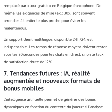
remplacé par « tour gratuit » en Belgique francophone. De
même, les exigences de mise (ex. : 30x) sont souvent
arrondies à l’entier le plus proche pour éviter les
malentendus.
Un support client multilingue, disponible 24 h/24, est
indispensable. Les temps de réponse moyens doivent rester
sous les 30 secondes pour les chats en direct, sinon le taux
de satisfaction chute de 12 %.
7. Tendances futures : IA, réalité
augmentée et nouveaux formats de
bonus mobiles
L’intelligence artificielle permet de générer des bonus
dynamiques en fonction du contexte du joueur : si l’analyse