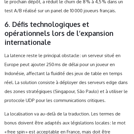
le prochain dépôt, a réduit le churn de 8 % à 4,5 % dans un
test A/B réalisé sur un panel de 10 000 joueurs français.
6. Défis technologiques et
opérationnels lors de l’expansion
internationale
La latence reste le principal obstacle : un serveur situé en
Europe peut ajouter 250 ms de délai pour un joueur en
Indonésie, affectant la fluidité des jeux de table en temps
réel. La solution consiste à déployer des serveurs edge dans
des zones stratégiques (Singapour, São Paulo) et à utiliser le
protocole UDP pour les communications critiques.
La localisation va au-delà de la traduction. Les termes de
bonus doivent être adaptés aux législations locales : le mot
« free spin » est acceptable en France, mais doit être