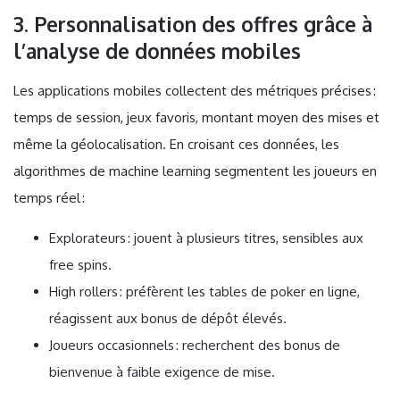
3. Personnalisation des offres grâce à
l’analyse de données mobiles
Les applications mobiles collectent des métriques précises :
temps de session, jeux favoris, montant moyen des mises et
même la géolocalisation. En croisant ces données, les
algorithmes de machine learning segmentent les joueurs en
temps réel :
Explorateurs : jouent à plusieurs titres, sensibles aux
free spins.
High rollers : préfèrent les tables de poker en ligne,
réagissent aux bonus de dépôt élevés.
Joueurs occasionnels : recherchent des bonus de
bienvenue à faible exigence de mise.