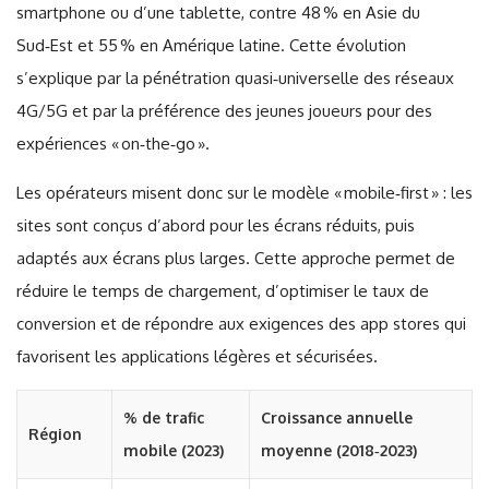
smartphone ou d’une tablette, contre 48 % en Asie du
Sud‑Est et 55 % en Amérique latine. Cette évolution
s’explique par la pénétration quasi‑universelle des réseaux
4G/5G et par la préférence des jeunes joueurs pour des
expériences « on‑the‑go ».
Les opérateurs misent donc sur le modèle « mobile‑first » : les
sites sont conçus d’abord pour les écrans réduits, puis
adaptés aux écrans plus larges. Cette approche permet de
réduire le temps de chargement, d’optimiser le taux de
conversion et de répondre aux exigences des app stores qui
favorisent les applications légères et sécurisées.
% de trafic
Croissance annuelle
Région
mobile (2023)
moyenne (2018‑2023)